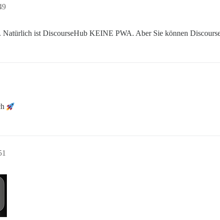
49
lesen. Natürlich ist DiscourseHub KEINE PWA. Aber Sie können Discou
sch
51