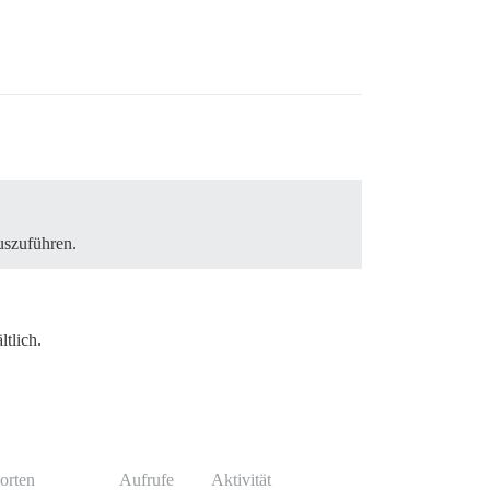
uszuführen.
tlich.
orten
Aufrufe
Aktivität