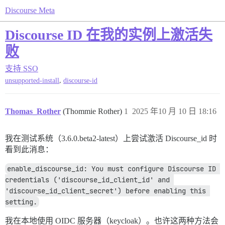
Discourse Meta
Discourse ID 在我的实例上激活失
败
支持
SSO
,
unsupported-install
discourse-id
Thomas_Rother
(Thommie Rother)
1
2025 年10 月 10 日 18:16
我在测试系统（3.6.0.beta2-latest）上尝试激活 Discourse_id 时
看到此消息：
enable_discourse_id: You must configure Discourse ID 
credentials ('discourse_id_client_id' and 
'discourse_id_client_secret') before enabling this 
setting.
我在本地使用 OIDC 服务器（keycloak）。也许这两种方法会