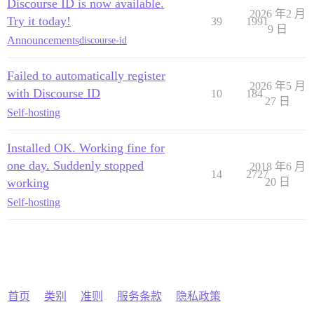
Discourse ID is now available.
2026 年2 月
Try it today!
39
1991
9 日
Announcements
discourse-id
Failed to automatically register
2026 年5 月
with Discourse ID
10
184
27 日
Self-hosting
Installed OK. Working fine for
one day. Suddenly stopped
2018 年6 月
14
2727
working
20 日
Self-hosting
首页
类别
准则
服务条款
隐私政策