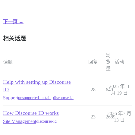
下一页 →
相关话题
浏
话题
回复
览
活动
量
Help with setting up Discourse
2025 年11
ID
28
649
月 19 日
Support
unsupported-install
,
discourse-id
How Discourse ID works
2026 年7 月
23
2689
13 日
Site Management
discourse-id