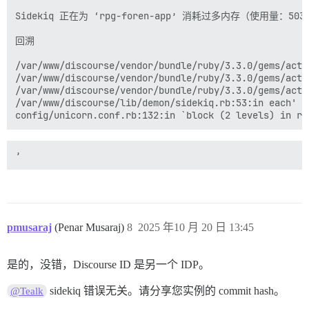
Sidekiq 正在为 ‘rpg-foren-app’ 消耗过多内存（使用量：503
回溯

/var/www/discourse/vendor/bundle/ruby/3.3.0/gems/acti
/var/www/discourse/vendor/bundle/ruby/3.3.0/gems/acti
/var/www/discourse/vendor/bundle/ruby/3.3.0/gems/acti
/var/www/discourse/lib/demon/sidekiq.rb:53:in each' /
pmusaraj
(Penar Musaraj)
8
2025 年10 月 20 日 13:45
是的，没错，Discourse ID 是另一个 IDP。
sidekiq 错误无关。请分享您实例的 commit hash。
@Tealk