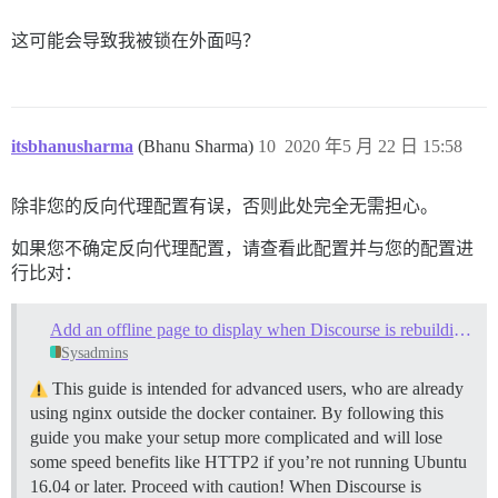
这可能会导致我被锁在外面吗？
itsbhanusharma
(Bhanu Sharma)
10
2020 年5 月 22 日 15:58
除非您的反向代理配置有误，否则此处完全无需担心。
如果您不确定反向代理配置，请查看此配置并与您的配置进
行比对：
Add an offline page to display when Discourse is rebuilding or starting up
Sysadmins
This guide is intended for advanced users, who are already
using nginx outside the docker container. By following this
guide you make your setup more complicated and will lose
some speed benefits like HTTP2 if you’re not running Ubuntu
16.04 or later. Proceed with caution! When Discourse is