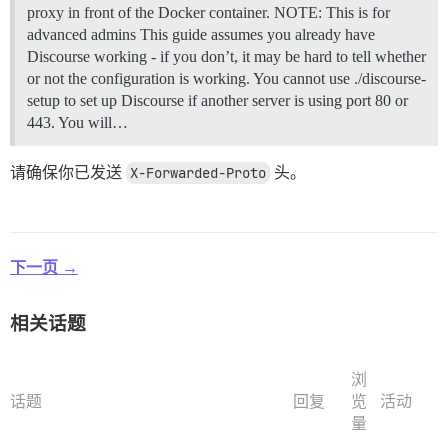
proxy in front of the Docker container.
NOTE: This is for
advanced admins This guide assumes you already have
Discourse working - if you don’t, it may be hard to tell whether
or not the configuration is working. You cannot use ./discourse-
setup to set up Discourse if another server is using port 80 or
443. You will…
请确保你已发送
X-Forwarded-Proto
头。
下一页 →
相关话题
浏
话题
回复
览
活动
量