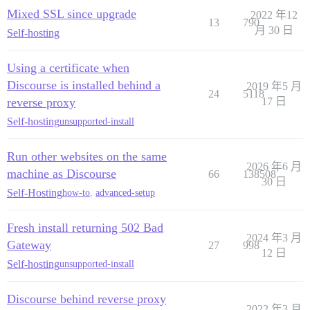
Mixed SSL since upgrade
2022 年12
13
790
月 30 日
Self-hosting
Using a certificate when
Discourse is installed behind a
2019 年5 月
24
5118
reverse proxy
17 日
Self-hosting
unsupported-install
Run other websites on the same
2026 年6 月
machine as Discourse
66
138508
30 日
Self-Hosting
how-to
,
advanced-setup
Fresh install returning 502 Bad
2024 年3 月
Gateway
27
998
12 日
Self-hosting
unsupported-install
Discourse behind reverse proxy
2022 年3 月