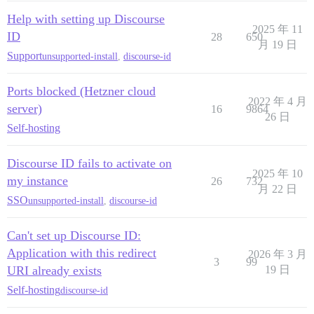
Help with setting up Discourse
2025 年 11
ID
28
650
月 19 日
Support
unsupported-install
,
discourse-id
Ports blocked (Hetzner cloud
2022 年 4 月
server)
16
9864
26 日
Self-hosting
Discourse ID fails to activate on
2025 年 10
my instance
26
732
月 22 日
SSO
unsupported-install
,
discourse-id
Can't set up Discourse ID:
Application with this redirect
2026 年 3 月
3
99
URI already exists
19 日
Self-hosting
discourse-id