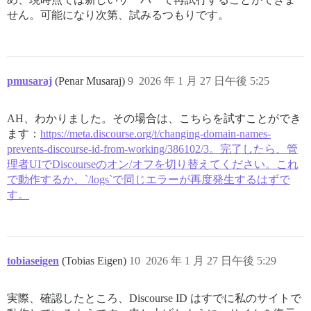
せん。可能になり次第、試みるつもりです。
pmusaraj
(Penar Musaraj)
9
2026 年 1 月 27 日午後 5:25
AH、わかりました。その場合は、こちらを試すことができ
ます：
https://meta.discourse.org/t/changing-domain-names-
prevents-discourse-id-from-working/386102/3。完了したら、管
理者UIでDiscourseのオン/オフを切り替えてください。これ
で動作するか、`/logs`で同じエラーが再度発生するはずで
す。
tobiaseigen
(Tobias Eigen)
10
2026 年 1 月 27 日午後 5:29
実際、確認したところ、Discourse ID はすでに私のサイトで