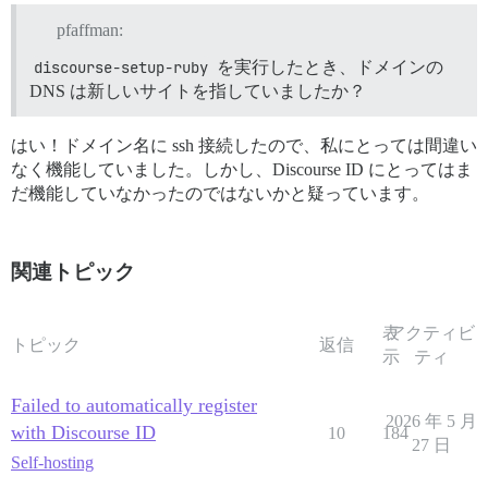
pfaffman:
discourse-setup-ruby
を実行したとき、ドメインの
DNS は新しいサイトを指していましたか？
はい！ドメイン名に ssh 接続したので、私にとっては間違い
なく機能していました。しかし、Discourse ID にとってはま
だ機能していなかったのではないかと疑っています。
関連トピック
表
アクティビ
トピック
返信
示
ティ
Failed to automatically register
2026 年 5 月
with Discourse ID
10
184
27 日
Self-hosting