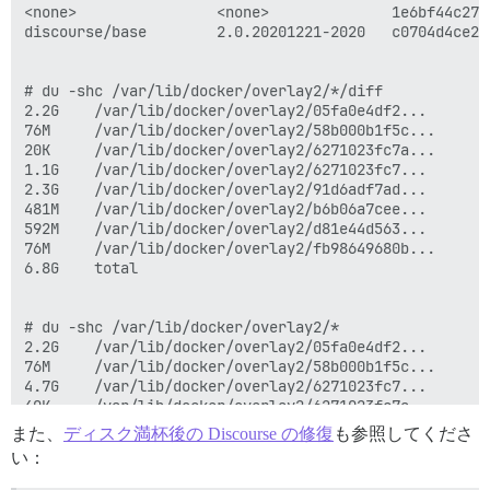
<none>                <none>              1e6bf44c276
discourse/base        2.0.20201221-2020   c0704d4ce2b
# du -shc /var/lib/docker/overlay2/*/diff

2.2G	/var/lib/docker/overlay2/05fa0e4df2...

76M 	/var/lib/docker/overlay2/58b000b1f5c...

20K 	/var/lib/docker/overlay2/6271023fc7a...

1.1G	/var/lib/docker/overlay2/6271023fc7...

2.3G	/var/lib/docker/overlay2/91d6adf7ad...

481M	/var/lib/docker/overlay2/b6b06a7cee...

592M	/var/lib/docker/overlay2/d81e44d563...

76M 	/var/lib/docker/overlay2/fb98649680b...

6.8G	total

# du -shc /var/lib/docker/overlay2/*

2.2G	/var/lib/docker/overlay2/05fa0e4df2...

76M 	/var/lib/docker/overlay2/58b000b1f5c...

4.7G	/var/lib/docker/overlay2/6271023fc7...

40K 	/var/lib/docker/overlay2/6271023fc7a...

2.3G	/var/lib/docker/overlay2/91d6adf7ad...

また、
ディスク満杯後の Discourse の修復
も参照してくださ
481M	/var/lib/docker/overlay2/b6b06a7cee...

い：
592M	/var/lib/docker/overlay2/d81e44d563...

76M 	/var/lib/docker/overlay2/fb98649680b...
