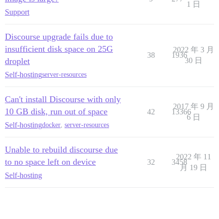
1 日
Support
Discourse upgrade fails due to
insufficient disk space on 25G
2022 年 3 月
38
1936
droplet
30 日
Self-hosting
server-resources
Can't install Discourse with only
2017 年 9 月
10 GB disk, run out of space
42
13366
6 日
Self-hosting
docker
,
server-resources
Unable to rebuild discourse due
2022 年 11
to no space left on device
32
3458
月 19 日
Self-hosting