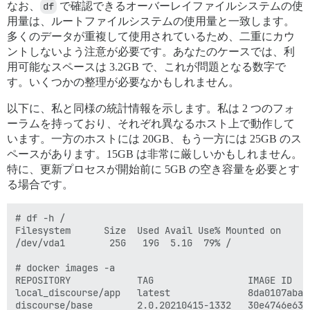
なお、
df
で確認できるオーバーレイファイルシステムの使
用量は、ルートファイルシステムの使用量と一致します。
多くのデータが重複して使用されているため、二重にカウ
ントしないよう注意が必要です。あなたのケースでは、利
用可能なスペースは 3.2GB で、これが問題となる数字で
す。いくつかの整理が必要なかもしれません。
以下に、私と同様の統計情報を示します。私は 2 つのフォ
ーラムを持っており、それぞれ異なるホスト上で動作して
います。一方のホストには 20GB、もう一方には 25GB のス
ペースがあります。15GB は非常に厳しいかもしれません。
特に、更新プロセスが開始前に 5GB の空き容量を必要とす
る場合です。
# df -h /

Filesystem      Size  Used Avail Use% Mounted on

/dev/vda1        25G   19G  5.1G  79% /

# docker images -a

REPOSITORY            TAG                 IMAGE ID   
local_discourse/app   latest              8da0107aba0
discourse/base        2.0.20210415-1332   30e4746e631