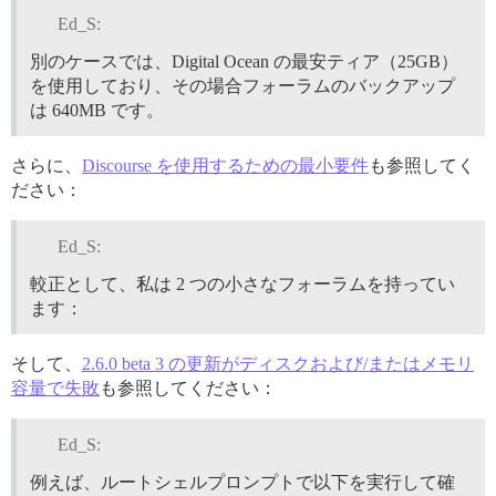
36K 	/var/lib/docker/overlay2/l

Ed_S:
11G	total

別のケースでは、Digital Ocean の最安ティア（25GB）
を使用しており、その場合フォーラムのバックアップ
# docker system df

は 640MB です。
TYPE                TOTAL               ACTIVE       
Images              4                   1            
Containers          1                   1            
さらに、
Discourse を使用するための最小要件
も参照してく
Local Volumes       0                   0            
ださい：
Ed_S:
較正として、私は 2 つの小さなフォーラムを持ってい
ます：
そして、
2.6.0 beta 3 の更新がディスクおよび/またはメモリ
容量で失敗
も参照してください：
Ed_S:
例えば、ルートシェルプロンプトで以下を実行して確