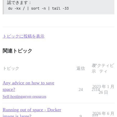
認できます：
du -kx / | sort -n | tail -33
トピックに投稿を表示
関連トピック
表
アクティビ
トピック
返信
示
ティ
Any advice on how to save
2023 年 1 月
space?
24
2114
26 日
Self-hosting
server-resources
Running out of space - Docker
2026 年 6 月
image is large?
9
277