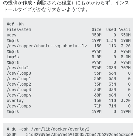
の投稿が作成・削除された程度）にもかかわらず、インス
トールサイズがかなり大きいようです。
#df -kh

Filesystem                         Size  Used Avail Us
udev                               950M     0  950M   
tmpfs                              199M  1.3M  198M   
/dev/mapper/ubuntu--vg-ubuntu--lv   15G   11G  3.2G  7
tmpfs                              994M     0  994M   
tmpfs                              5.0M     0  5.0M   
tmpfs                              994M     0  994M   
/dev/sda2                          976M  203M  707M  2
/dev/loop0                          56M   56M     0 1
/dev/loop1                          56M   56M     0 1
/dev/loop2                          33M   33M     0 1
/dev/loop3                          33M   33M     0 1
/dev/loop4                          68M   68M     0 1
overlay                             15G   11G  3.2G  
/dev/loop6                          71M   71M     0 1
# du -csh /var/lib/docker/overlay2

580M    51d029d96e73b67e449f0b0570be47b6292da46c8c69b