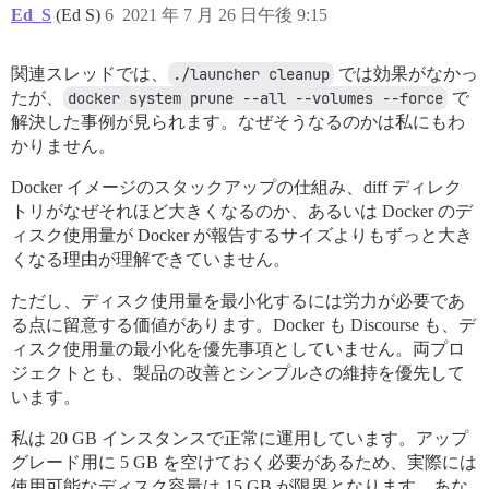
Ed_S
(Ed S)
6
2021 年 7 月 26 日午後 9:15
関連スレッドでは、
./launcher cleanup
では効果がなかっ
たが、
docker system prune --all --volumes --force
で
解決した事例が見られます。なぜそうなるのかは私にもわ
かりません。
Docker イメージのスタックアップの仕組み、diff ディレク
トリがなぜそれほど大きくなるのか、あるいは Docker のデ
ィスク使用量が Docker が報告するサイズよりもずっと大き
くなる理由が理解できていません。
ただし、ディスク使用量を最小化するには労力が必要であ
る点に留意する価値があります。Docker も Discourse も、デ
ィスク使用量の最小化を優先事項としていません。両プロ
ジェクトとも、製品の改善とシンプルさの維持を優先して
います。
私は 20 GB インスタンスで正常に運用しています。アップ
グレード用に 5 GB を空けておく必要があるため、実際には
使用可能なディスク容量は 15 GB が限界となります。あな