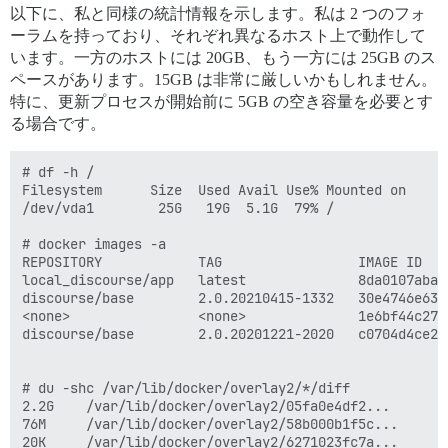
以下に、私と同様の統計情報を示します。私は 2 つのフォ
ーラムを持っており、それぞれ異なるホスト上で動作して
います。一方のホストには 20GB、もう一方には 25GB のス
ペースがあります。15GB は非常に厳しいかもしれません。
特に、更新プロセスが開始前に 5GB の空き容量を必要とす
る場合です。
# df -h /

Filesystem      Size  Used Avail Use% Mounted on

/dev/vda1        25G   19G  5.1G  79% /

# docker images -a

REPOSITORY            TAG                 IMAGE ID   
local_discourse/app   latest              8da0107aba0
discourse/base        2.0.20210415-1332   30e4746e631
<none>                <none>              1e6bf44c276
discourse/base        2.0.20201221-2020   c0704d4ce2b
# du -shc /var/lib/docker/overlay2/*/diff

2.2G	/var/lib/docker/overlay2/05fa0e4df2...

76M 	/var/lib/docker/overlay2/58b000b1f5c...

20K 	/var/lib/docker/overlay2/6271023fc7a...
