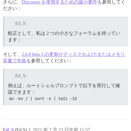
さらに、
Discourse を使用するための最小要件
も参照してく
Local Volumes       0                   0            
ださい：
Ed_S:
較正として、私は 2 つの小さなフォーラムを持ってい
ます：
そして、
2.6.0 beta 3 の更新がディスクおよび/またはメモリ
容量で失敗
も参照してください：
Ed_S:
例えば、ルートシェルプロンプトで以下を実行して確
認できます：
du -kx / | sort -n | tail -33
Ed_S
(Ed S)
3
2021 年 7 月 23 日午前 11:57