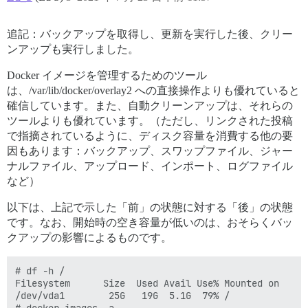
追記：バックアップを取得し、更新を実行した後、クリー
ンアップも実行しました。
Docker イメージを管理するためのツール
は、/var/lib/docker/overlay2 への直接操作よりも優れていると
確信しています。また、自動クリーンアップは、それらの
ツールよりも優れています。（ただし、リンクされた投稿
で指摘されているように、ディスク容量を消費する他の要
因もあります：バックアップ、スワップファイル、ジャー
ナルファイル、アップロード、インポート、ログファイル
など）
以下は、上記で示した「前」の状態に対する「後」の状態
です。なお、開始時の空き容量が低いのは、おそらくバッ
クアップの影響によるものです。
# df -h /

Filesystem      Size  Used Avail Use% Mounted on

/dev/vda1        25G   19G  5.1G  79% /

# docker images -a
