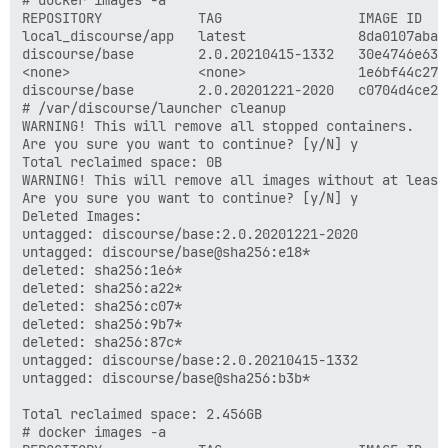
REPOSITORY            TAG                 IMAGE ID   
local_discourse/app   latest              8da0107aba0
discourse/base        2.0.20210415-1332   30e4746e631
<none>                <none>              1e6bf44c276
discourse/base        2.0.20201221-2020   c0704d4ce2b
# /var/discourse/launcher cleanup

WARNING! This will remove all stopped containers.

Are you sure you want to continue? [y/N] y

Total reclaimed space: 0B

WARNING! This will remove all images without at least
Are you sure you want to continue? [y/N] y

Deleted Images:

untagged: discourse/base:2.0.20201221-2020

untagged: discourse/base@sha256:e18*

deleted: sha256:1e6*

deleted: sha256:a22*

deleted: sha256:c07*

deleted: sha256:9b7*

deleted: sha256:87c*

untagged: discourse/base:2.0.20210415-1332

untagged: discourse/base@sha256:b3b*

Total reclaimed space: 2.456GB

# docker images -a
