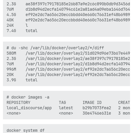
2.3G    ae38f397c79178185e26b87a9e2c6c890b0db9d3456de
76M     d1b8d94d2ecfa140794c61e2a81ad4a09eba1646d7640
4.5G    ef92e2dc7a656c20eccbbdd40e660c76631ef48b6989f
40K     ef92e2dc7a656c20eccbbdd40e660c76631ef48b6989f
24K     l

# du -shc /var/lib/docker/overlay2/*/diff

580M    /var/lib/docker/overlay2/51d029d96e73b67e449f
2.3G    /var/lib/docker/overlay2/ae38f397c79178185e26
76M     /var/lib/docker/overlay2/d1b8d94d2ecfa140794c
996M    /var/lib/docker/overlay2/ef92e2dc7a656c20eccb
20K     /var/lib/docker/overlay2/ef92e2dc7a656c20eccb
# docker images -a

REPOSITORY            TAG       IMAGE ID       CREATED
local_discourse/app   latest    b29b7073fea2   2 month
docker system df
