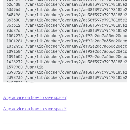
626408  /var/lib/docker/overlay2/ae38f397c79178185e26
634964  /var/lib/docker/overlay2/ae38f397c79178185e26
845496  /var/lib/docker/overlay2/ae38f397c79178185e26
863600  /var/lib/docker/overlay2/ae38f397c79178185e26
863612  /var/lib/docker/overlay2/ae38f397c79178185e26
936876  /var/lib/docker/overlay2/ae38f397c79178185e26
1004276 /var/lib/docker/overlay2/ef92e2dc7a656c20eccb
1004284 /var/lib/docker/overlay2/ef92e2dc7a656c20eccb
1032452 /var/lib/docker/overlay2/ef92e2dc7a656c20eccb
1091584 /var/lib/docker/overlay2/ef92e2dc7a656c20eccb
1091604 /var/lib/docker/overlay2/ef92e2dc7a656c20eccb
1426272 /var/lib/docker/overlay2/ae38f397c79178185e26
1579980 /usr/lib

2398720 /var/lib/docker/overlay2/ae38f397c79178185e26
2398736 /var/lib/docker/overlay2/ae38f397c79178185e26
2607528 /usr

4161292 /var/lib/docker/overlay2

4171308 /var/lib/docker

Any advice on how to save space?
4816636 /var/lib

5509688 /var

Any advice on how to save space?