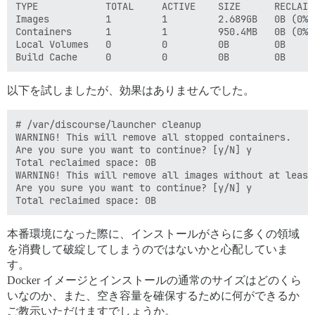
TYPE            TOTAL     ACTIVE    SIZE      RECLAIMA
Images          1         1         2.689GB   0B (0%)

Containers      1         1         950.4MB   0B (0%)

Local Volumes   0         0         0B        0B

以下を試しましたが、効果はありませんでした。
# /var/discourse/launcher cleanup

WARNING! This will remove all stopped containers.

Are you sure you want to continue? [y/N] y

Total reclaimed space: 0B

WARNING! This will remove all images without at least
Are you sure you want to continue? [y/N] y

本番環境になった際に、インストールがさらに多くの領域
を消費して破綻してしまうのではないかと心配していま
す。
Docker イメージとインストールの通常のサイズはどのくら
いなのか、また、空き容量を確保するために何ができるか
ご教示いただけますでしょうか。