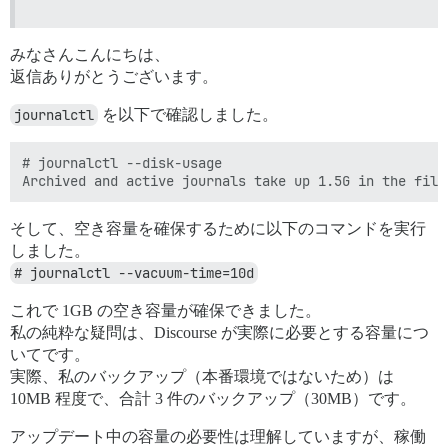
7.8G	total

# du -shc /var/lib/docker/overlay2/*/diff

20K 	/var/lib/docker/overlay2/627*-init/diff

みなさんこんにちは、
1.2G	/var/lib/docker/overlay2/627*/diff

2.3G	/var/lib/docker/overlay2/91d*/diff

返信ありがとうございます。
592M	/var/lib/docker/overlay2/d81*/diff

76M 	/var/lib/docker/overlay2/fb9*/diff

journalctl
を以下で確認しました。
# journalctl --disk-usage

そして、空き容量を確保するために以下のコマンドを実行
しました。
# journalctl --vacuum-time=10d
これで 1GB の空き容量が確保できました。
私の純粋な疑問は、Discourse が実際に必要とする容量につ
いてです。
実際、私のバックアップ（本番環境ではないため）は
10MB 程度で、合計 3 件のバックアップ（30MB）です。
アップデート中の容量の必要性は理解していますが、稼働