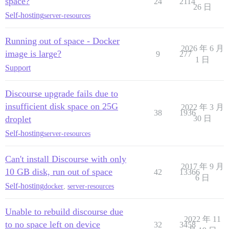
space?
24
2114
26 日
Self-hosting
server-resources
Running out of space - Docker
2026 年 6 月
image is large?
9
277
1 日
Support
Discourse upgrade fails due to
insufficient disk space on 25G
2022 年 3 月
38
1936
droplet
30 日
Self-hosting
server-resources
Can't install Discourse with only
2017 年 9 月
10 GB disk, run out of space
42
13366
6 日
Self-hosting
docker
,
server-resources
Unable to rebuild discourse due
2022 年 11
to no space left on device
32
3458