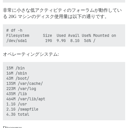
非常に小さな低アクティビティのフォーラムが動作してい
る 20G マシンのディスク使用量は以下の通りです。
# df -h

Filesystem      Size  Used Avail Use% Mounted on

オペレーティングシステム:
15M /bin

16M /sbin

43M /boot/

135M /var/cache/

223M /var/log

435M /lib

464M /var/lib/apt

1.1G /usr

2.1G /swapfile

Discourse: