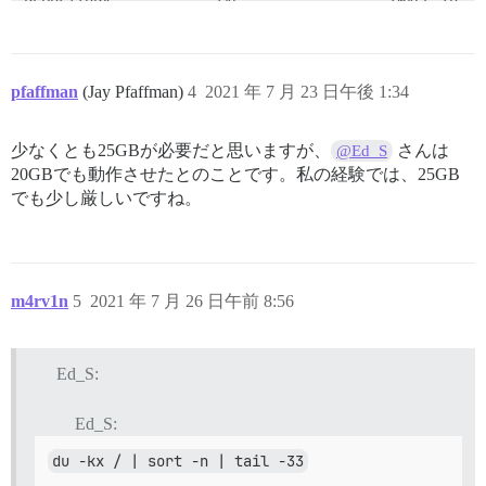
REPOSITORY            TAG                 IMAGE ID   
local_discourse/app   latest              8da0107aba0
<none>                <none>              30e4746e631
# docker images 

REPOSITORY            TAG                 IMAGE ID   
pfaffman
(Jay Pfaffman)
4
2021 年 7 月 23 日午後 1:34
local_discourse/app   latest              8da0107aba0
# df -h /

Filesystem      Size  Used Avail Use% Mounted on

少なくとも25GBが必要だと思いますが、
さんは
@Ed_S
/dev/vda1        25G   17G  7.8G  68% /

20GBでも動作させたとのことです。私の経験では、25GB
# docker system df

TYPE                TOTAL               ACTIVE       
でも少し厳しいですね。
Images              1                   1            
Containers          1                   1            
Local Volumes       0                   0            
Build Cache         0                   0            
# df -h /

m4rv1n
5
2021 年 7 月 26 日午前 8:56
Filesystem      Size  Used Avail Use% Mounted on

/dev/vda1        25G   17G  7.8G  68% /

# du -shc /var/lib/docker/overlay2/*

4.9G	/var/lib/docker/overlay2/627*

Ed_S:
40K 	/var/lib/docker/overlay2/627*-init

2.3G	/var/lib/docker/overlay2/91d*

Ed_S:
592M	/var/lib/docker/overlay2/d81*

76M 	/var/lib/docker/overlay2/fb9*

du -kx / | sort -n | tail -33
24K 	/var/lib/docker/overlay2/l
