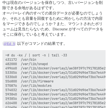
中は現在のバージョンを保存しつつ、古いバージョンを削
除できる余地があるはずです。
オーバーレイ内のすべての差分データが必要なのでしょう
か、それとも容量を回復するために何かしらの方法で内容
をマージできるのでしょうか？また、マウントされたボリ
ュームは見当たらないため、Discourse がすべてのデータを
そこに保存していると考えています。
以下がコマンドの結果です。
@Ed_S
~# du -kx / | sort -n | tail -33

431172  /usr/bin

482000  /var/lib/snapd

499660  /var/lib/docker/overlay2/ae38f397c79178185e26
533056  /var/lib/docker/overlay2/51d029d96e73b67e449f
533060  /var/lib/docker/overlay2/51d029d96e73b67e449f
556800  /usr/lib/firmware

570876  /usr/lib/modules

574032  /var/lib/docker/overlay2/51d029d96e73b67e449f
593840  /var/lib/docker/overlay2/51d029d96e73b67e449f
593856  /var/lib/docker/overlay2/51d029d96e73b67e449f
626400  /var/lib/docker/overlay2/ae38f397c79178185e26
626404  /var/lib/docker/overlay2/ae38f397c79178185e26