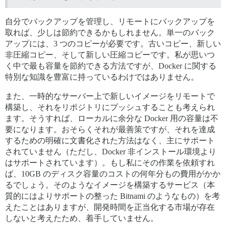
自分でバックアップを管理し、リモートにバックアップを
取れば、少しは節約できるかもしれません。単一のバック
アップには、3 つのコピーが必要です。古いコピー、新しい
非圧縮コピー、そして新しい圧縮コピーです。私が思いつ
く中で最も容量を節約できる方法ですが、Docker に関する
特別な知識を豊富に持っているわけではありません。
また、一時的なサーバー上で新しいイメージをリモートで
構築し、それをリポジトリにプッシュすることも考えられ
ます。そうすれば、ローカルに余分な Docker 用の容量は不
要になります。おそらくそれが最善策ですが、それを達成
するための明確に文書化された方法はなく、主にサポート
されていません（ただし、Docker 非インストール環境より
はサポートされています）。もし私にその作業を依頼すれ
ば、10GB のディスク容量のコストの何年分もの費用がかか
るでしょう。そのようなイメージを構築するサービス（本
質的にはよりサポートの整った Bitnami のようなもの）を考
えたことはありますが、開発時間を正当化する市場が存在
しないと考えたため、着手していません。