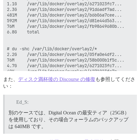
1.1G	/var/lib/docker/overlay2/6271023fc7...

2.3G	/var/lib/docker/overlay2/91d6adf7ad...

481M	/var/lib/docker/overlay2/b6b06a7cee...

592M	/var/lib/docker/overlay2/d81e44d563...

76M 	/var/lib/docker/overlay2/fb98649680b...

6.8G	total

# du -shc /var/lib/docker/overlay2/*

2.2G	/var/lib/docker/overlay2/05fa0e4df2...

76M 	/var/lib/docker/overlay2/58b000b1f5c...

4.7G	/var/lib/docker/overlay2/6271023fc7...

40K 	/var/lib/docker/overlay2/6271023fc7a...

2.3G	/var/lib/docker/overlay2/91d6adf7ad...

また、
ディスク満杯後の Discourse の修復
も参照してくださ
481M	/var/lib/docker/overlay2/b6b06a7cee...

い：
592M	/var/lib/docker/overlay2/d81e44d563...

76M 	/var/lib/docker/overlay2/fb98649680b...

36K 	/var/lib/docker/overlay2/l

Ed_S:
11G	total

別のケースでは、Digital Ocean の最安ティア（25GB）
を使用しており、その場合フォーラムのバックアップ
# docker system df

は 640MB です。
TYPE                TOTAL               ACTIVE       
Images              4                   1            
Containers          1                   1            