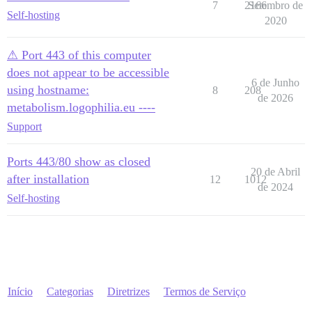
7
2166
Setembro de
Self-hosting
2020
⚠ Port 443 of this computer
does not appear to be accessible
6 de Junho
using hostname:
8
208
de 2026
metabolism.logophilia.eu ----
Support
Ports 443/80 show as closed
20 de Abril
after installation
12
1012
de 2024
Self-hosting
Início
Categorias
Diretrizes
Termos de Serviço