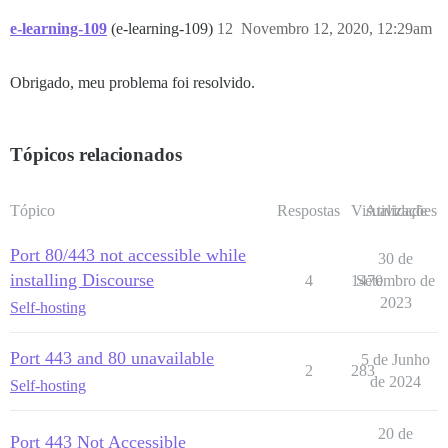
e-learning-109
(e-learning-109)
12
Novembro 12, 2020, 12:29am
Obrigado, meu problema foi resolvido.
Tópicos relacionados
Tópico
Respostas
Visualizações
Atividade
Port 80/443 not accessible while
30 de
installing Discourse
4
1470
Setembro de
2023
Self-hosting
Port 443 and 80 unavailable
5 de Junho
2
283
de 2024
Self-hosting
20 de
Port 443 Not Accessible