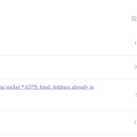
回
1
2
ng socket *:6379: bind: Address already in
1