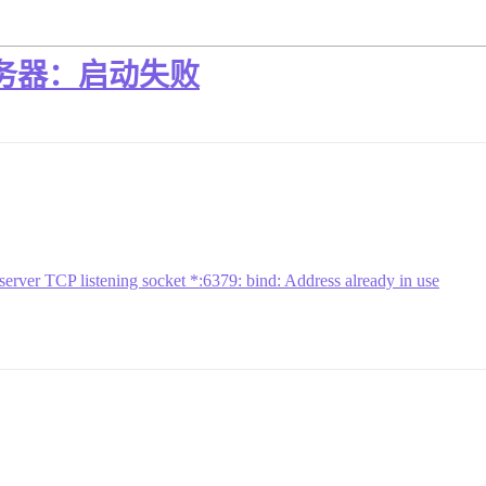
新服务器：启动失败
server TCP listening socket *:6379: bind: Address already in use