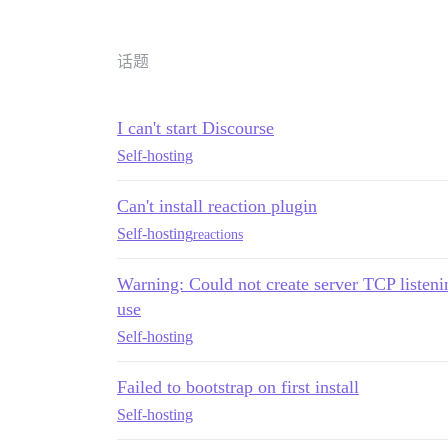
话题
I can't start Discourse
Self-hosting
Can't install reaction plugin
Self-hosting
reactions
Warning: Could not create server TCP listeni
use
Self-hosting
Failed to bootstrap on first install
Self-hosting