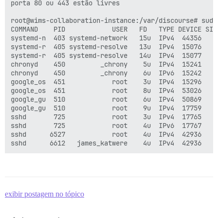
porta 80 ou 443 estão livres

root@wims-collaboration-instance:/var/discourse# sudo 
COMMAND    PID            USER   FD   TYPE DEVICE SIZE
systemd-n  403 systemd-network   15u  IPv4  44356    
systemd-r  405 systemd-resolve   13u  IPv4  15076    
systemd-r  405 systemd-resolve   14u  IPv4  15077    
chronyd    450         _chrony    5u  IPv4  15241    
chronyd    450         _chrony    6u  IPv6  15242    
google_os  451            root    3u  IPv4  15296    
google_os  451            root    8u  IPv4  53026    
google_gu  510            root    6u  IPv4  50869    
google_gu  510            root    9u  IPv4  17759    
sshd       725            root    3u  IPv4  17765    
sshd       725            root    4u  IPv6  17767    
sshd      6527            root    4u  IPv4  42936    
exibir postagem no tópico