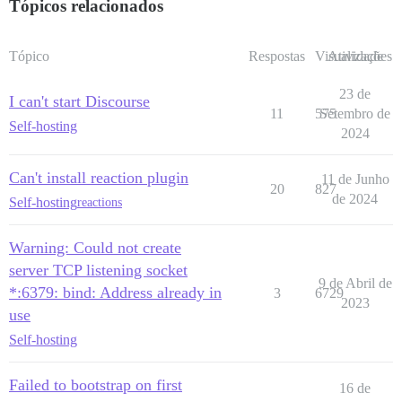
Tópicos relacionados
Tópico
Respostas
Visualizações
Atividade
23 de
I can't start Discourse
11
575
Setembro de
Self-hosting
2024
Can't install reaction plugin
11 de Junho
20
827
de 2024
Self-hosting
reactions
Warning: Could not create
server TCP listening socket
9 de Abril de
*:6379: bind: Address already in
3
6729
2023
use
Self-hosting
Failed to bootstrap on first
16 de