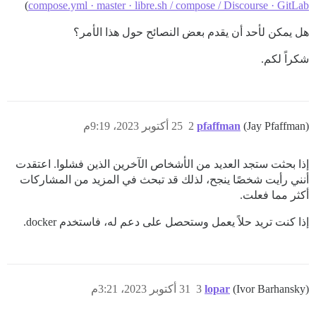
)
compose.yml · master · libre.sh / compose / Discourse · GitLab
هل يمكن لأحد أن يقدم بعض النصائح حول هذا الأمر؟
شكراً لكم.
(Jay Pfaffman)
pfaffman
2
25 أكتوبر 2023، 9:19م
إذا بحثت ستجد العديد من الأشخاص الآخرين الذين فشلوا. اعتقدت
أنني رأيت شخصًا ينجح، لذلك قد تبحث في المزيد من المشاركات
أكثر مما فعلت.
إذا كنت تريد حلاً يعمل وستحصل على دعم له، فاستخدم docker.
(Ivor Barhansky)
lopar
3
31 أكتوبر 2023، 3:21م