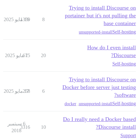
Trying to install Discourse on
portainer but it's not pulling the
8
16 مايو 2025
1359
base container
Self-hosting
unsupported-install
How do I even install
Discourse?
20
1 مايو 2025
675
Self-hosting
Trying to install Discourse on
Docker before server just testing
6
17 مايو 2025
258
software?
Self-hosting
docker
,
unsupported-install
Do I really need a Docker based
6 سبتمبر
Discourse install?
3316
10
2018
Support