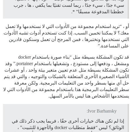
سيء جدًا ، سيء جدًا ، ربما لست تقنيًا بما يكفي ، ها ، جرب
خططنا المدفوعة مسبقًا” *.
أو ، “تريد استخدام مجموعة من الأدوات التي لا نستخدمها ولا تعمل
معك؟ لا يمكننا تخمين السبب. إذا كنت تستخدم أدوات تشبه الأدوات
التي نستخدمها ونختبرها ، فمن المرجح أن تعمل وسنكون قادرين
على المساعدة.”
قد تكون المشكلة بسيطة مثل “بناء صورة باستخدام docker
ومشغل ، ودفعها إلى مستودع ، وتشغيلها باستخدام portainer.” وقد
تكون المشكلة بسيطة مثل عدم تعيين متغير بيئة واحد ، أو عشرات
الأشياء الصغيرة الأخرى المتعلقة بالشبكات والتوجيه ، والتي قد يتم
حل أي منها بسطر واحد من التعليمات البرمجية. ولكن معرفة
سطر التعليمات البرمجية هذا باستخدام مجموعة من الأدوات التي لا
يستخدمها الأشخاص هنا ليس بالأمر السهل.
Ivor Barhansky:
إذا لم تكن هناك خيارات أخرى حقًا ، فربما يجب ذكر ذلك في
الوثائق؟ ليس “فقط متطلبات docker والأجهزة للتثبيت” ،