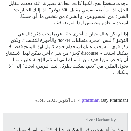
وجدت شخصًا نجح، لكنها كانت محادثة قصيرة: “لقد دفعت مقابل
الحل، لذا، سأبيعه بنفسي مقابل 500 دولار”. لذا إليك الخيارات:
الشراء من المسؤولين، أو الشراء من شخص ما، أو، حسنًا،
استخدام خادم مخصص لهذا الغرض فقط.
إذا لم تكن هناك خيارات أخرى حقًا، فربما يجب ذكر ذلك في
التوثيق؟ ليس “مجرد متطلبات docker والأجهزة للتثبيت”، ولكن
ذكر قوي، أنه يجب عليك استخدام خادم كامل لهذا المنتج فقط، لا
يمكنك استخدام discourse كجزء من شيء آخر. يمكن لهذا الاستنتاج
أن يتخلص من العديد من الأسئلة التي لم تتم الإجابة عليها، مما
يحول الفكرة من “نعم، يمكنك نظريًا، إليك التوثيق، ابحث” إلى “لا
يمكنك”.
(Jay Pfaffman)
pfaffman
4
31 أكتوبر 2023، 3:43م
Ivor Barhansky:
وإذا بدأ أي شخص في الشكوى، فإليك * “أوه ، إنها لا تعمل؟