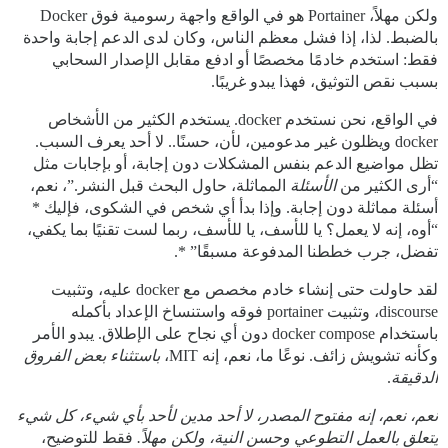
ولكن مهلاً، Portainer هو في الواقع واجهة رسومية فوق Docker
بالضبط. لذا، إذا فشل معظم الناس، وكان لدى الدعم إجابة واحدة
فقط: استخدم خادمًا مخصصًا أو ادفع مقابل الإصدار السحابي
بسبب نقص التوثيق، فهذا يبدو غريبًا.
في الواقع، نحن نستخدم docker. يستخدم الكثير من الأشخاص
docker ويظلون غير مدعومين، لأن، حسنًا.. لا أحد يعرف السبب.
تظل مواضيع الدعم بنفس المشكلات دون إجابة، أو بإجابات مثل
“أرى الكثير من
الأسئلة
المماثلة، حاول البحث قبل النشر.”، نعم،
أسئلة مماثلة دون إجابة. وإذا بدأ أي شخص في الشكوى، فإليك *
“أوه، إنه لا يعمل؟ يا للأسف، يا للأسف، ربما لست تقنيًا بما يكفي،
تفضل، جرب خططنا المدفوعة مسبقًا” *.
لقد حاولت حتى إنشاء خادم مخصص مع docker عليه، وتثبيت
discourse، وتثبيت portainer فوقه واستنساخ الإعداد بأكمله
باستخدام docker compose دون أي نجاح على الإطلاق. يبدو الأمر
وكأنه تشويش زائف. نوعًا ما، نعم، إنه MIT،
باستثناء بعض الفروق
الدقيقة
.
نعم، نعم، إنه مفتوح المصدر، لا أحد مدين لأحد بأي شيء، كل شيء
يتعلق بالعمل التطوعي وحسن النية، ولكن مهلاً.
فقط للتوضيح،