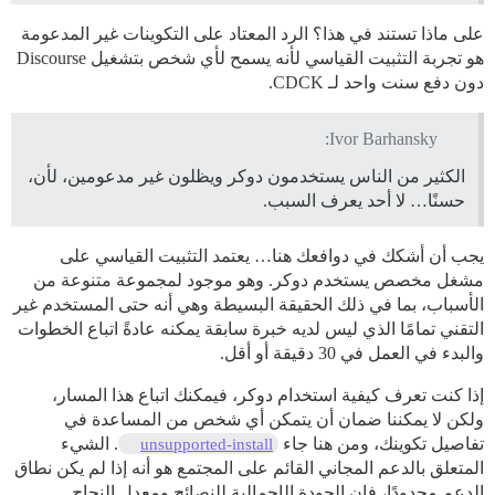
على ماذا تستند في هذا؟ الرد المعتاد على التكوينات غير المدعومة
هو تجربة التثبيت القياسي لأنه يسمح لأي شخص بتشغيل Discourse
دون دفع سنت واحد لـ CDCK.
Ivor Barhansky:
الكثير من الناس يستخدمون دوكر ويظلون غير مدعومين، لأن،
حسنًا… لا أحد يعرف السبب.
يجب أن أشكك في دوافعك هنا… يعتمد التثبيت القياسي على
مشغل مخصص يستخدم دوكر. وهو موجود لمجموعة متنوعة من
الأسباب، بما في ذلك الحقيقة البسيطة وهي أنه حتى المستخدم غير
التقني تمامًا الذي ليس لديه خبرة سابقة يمكنه عادةً اتباع الخطوات
والبدء في العمل في 30 دقيقة أو أقل.
إذا كنت تعرف كيفية استخدام دوكر، فيمكنك اتباع هذا المسار،
ولكن لا يمكننا ضمان أن يتمكن أي شخص من المساعدة في
تفاصيل تكوينك، ومن هنا جاء
. الشيء
unsupported-install
المتعلق بالدعم المجاني القائم على المجتمع هو أنه إذا لم يكن نطاق
الدعم محدودًا، فإن الجودة الإجمالية للنصائح ومعدل النجاح