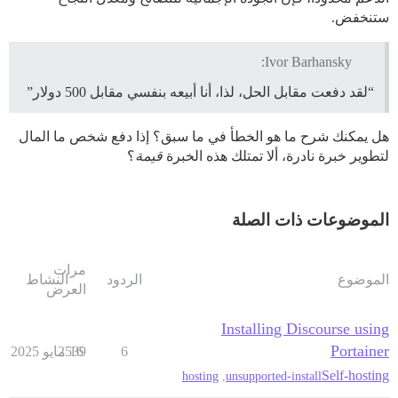
ستنخفض.
Ivor Barhansky:
“لقد دفعت مقابل الحل، لذا، أنا أبيعه بنفسي مقابل 500 دولار”
هل يمكنك شرح ما هو الخطأ في ما سبق؟ إذا دفع شخص ما المال
لتطوير خبرة نادرة، ألا تمتلك هذه الخبرة
قيمة
؟
الموضوعات ذات الصلة
مرات
الموضوع
الردود
النشاط
العرض
Installing Discourse using
Portainer
6
16 مايو 2025
2539
Self-hosting
hosting
,
unsupported-install