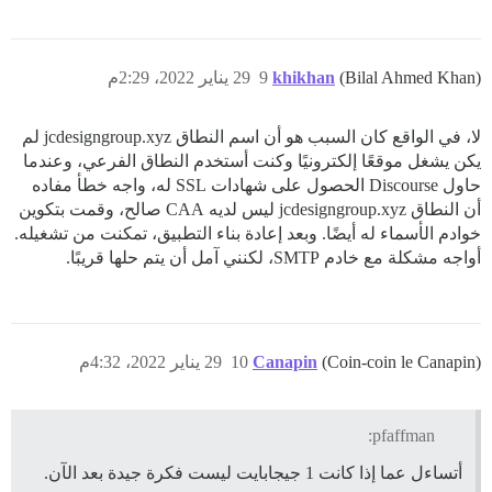
(Bilal Ahmed Khan)
khikhan
9
29 يناير 2022، 2:29م
لا، في الواقع كان السبب هو أن اسم النطاق jcdesigngroup.xyz لم
يكن يشغل موقعًا إلكترونيًا وكنت أستخدم النطاق الفرعي، وعندما
حاول Discourse الحصول على شهادات SSL له، واجه خطأ مفاده
أن النطاق jcdesigngroup.xyz ليس لديه CAA صالح، وقمت بتكوين
خوادم الأسماء له أيضًا. وبعد إعادة بناء التطبيق، تمكنت من تشغيله.
أواجه مشكلة مع خادم SMTP، لكنني آمل أن يتم حلها قريبًا.
(Coin-coin le Canapin)
Canapin
10
29 يناير 2022، 4:32م
pfaffman:
أتساءل عما إذا كانت 1 جيجابايت ليست فكرة جيدة بعد الآن.