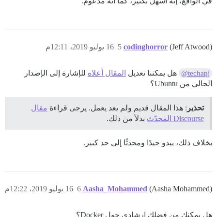
في الواقع، إنه أسهل بكثير، كما أنه مدعوم.
(Jeff Atwood)
codinghorror
5
16 يوليو 2019، 12:11م
هل يمكننا تعديل
المقال أعلاه
للإشارة إلى الإصدار
@techapj
الحالي من Ubuntu؟
تحذير
: هذا المقال قديم ولم يعد يعمل. يرجى قراءة
مقال
Discourse المحدّث
بدلاً من ذلك.
بخلاف ذلك، يبدو جيدًا ومحدثًا إلى حد كبير.
(Aasha Mohammed)
Aasha_Mohammed
6
16 يوليو 2019، 12:22م
هل يمكنك من فضلك إرشادي حول Docker؟