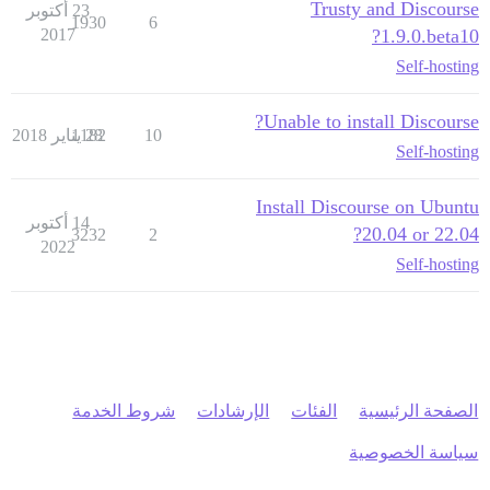
Trusty and Discourse
23 أكتوبر
1930
6
2017
1.9.0.beta10?
Self-hosting
Unable to install Discourse?
10
28 يناير 2018
1182
Self-hosting
Install Discourse on Ubuntu
14 أكتوبر
20.04 or 22.04?
3232
2
2022
Self-hosting
الصفحة الرئيسية
الفئات
الإرشادات
شروط الخدمة
سياسة الخصوصية