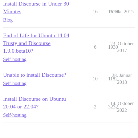
Install Discourse in Under 30
Minutes
16
16295
3. Mai 2015
Blog
End of Life for Ubuntu 14.04
Trusty and Discourse
23. Oktober
6
1930
1.9.0.beta10?
2017
Self-hosting
Unable to install Discourse?
28. Januar
10
1182
2018
Self-hosting
Install Discourse on Ubuntu
14. Oktober
20.04 or 22.04?
2
3232
2022
Self-hosting