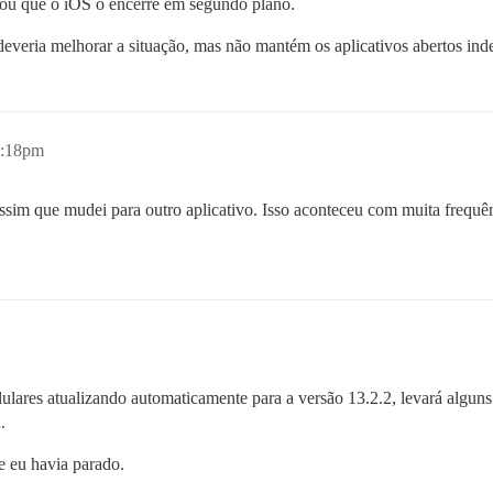
 ou que o iOS o encerre em segundo plano.
everia melhorar a situação, mas não mantém os aplicativos abertos ind
1:18pm
sim que mudei para outro aplicativo. Isso aconteceu com muita frequênc
lares atualizando automaticamente para a versão 13.2.2, levará alguns
.
e eu havia parado.