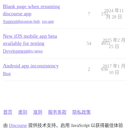
Blank page when resuming
2024 年11
discourse app
7
232
月 28 日
Support
discourse-hub
,
ios-app
New iOS mobile app beta
2025 年2 月
available for testing
54
4951
25 日
Development
dev-news
Android app inconsistency
2017 年1 月
2
836
10 日
Bug
首页
类别
准则
服务条款
隐私政策
由
Discourse
提供技术支持，启用 JavaScript 以获得最佳体验