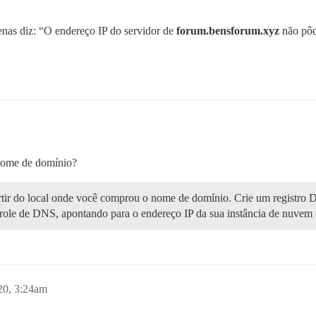
enas diz: “O endereço IP do servidor de
forum.bensforum.xyz
não pôd
 nome de domínio?
artir do local onde você comprou o nome de domínio. Crie um registr
role de DNS, apontando para o endereço IP da sua instância de nuvem 
20, 3:24am