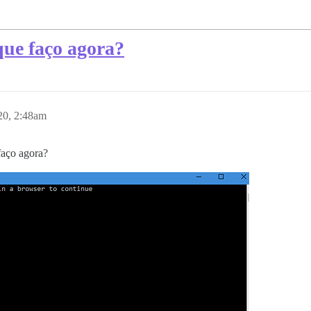
 que faço agora?
20, 2:48am
faço agora?