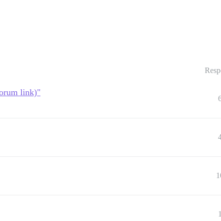
Resp
forum link)"
1