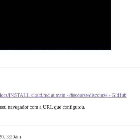
docs/INSTALL-cloud.md at main · discourse/discourse · GitHub
o seu navegador com a URL que configurou.
20, 3:20am