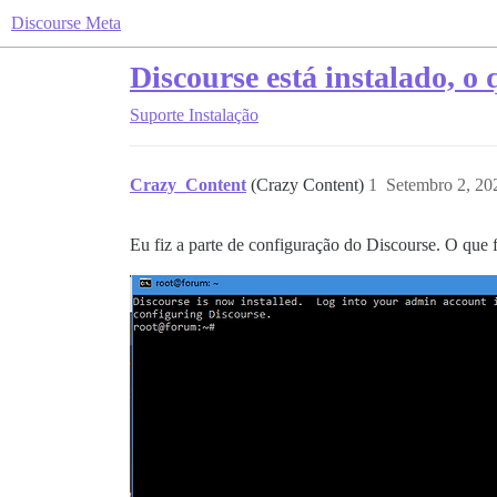
Discourse Meta
Discourse está instalado, o
Suporte
Instalação
Crazy_Content
(Crazy Content)
1
Setembro 2, 20
Eu fiz a parte de configuração do Discourse. O que 