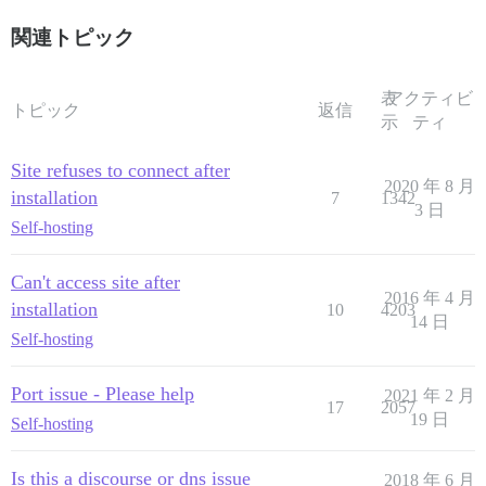
関連トピック
表
アクティビ
トピック
返信
示
ティ
Site refuses to connect after
2020 年 8 月
installation
7
1342
3 日
Self-hosting
Can't access site after
2016 年 4 月
installation
10
4203
14 日
Self-hosting
Port issue - Please help
2021 年 2 月
17
2057
19 日
Self-hosting
Is this a discourse or dns issue
2018 年 6 月