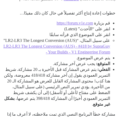
خطوات إعادة إنتاج أكثر تفصيلاً في حال كان ذلك مفيدًا…
قم بزيارة
https://forum.v1e.com
انقر على “الأحدث” (Latest)
انقر على الموضوع الذي قرأته سابقًا
على سبيل المثال، “LR2-LR3 The Longest Conversion (AUS)”
LR2-LR3 The Longest Conversion (AUS) - #418 by SupraGuy
- Your Builds - V1 Engineering Forum
يتم عرض الموضوع.
المتوقع:
يجب عرض آخر مشاركة.
الفعلي:
يتم عرض المشاركة قبل الأخيرة بـ 20 مشاركة. شريط
التمرير العمودي يقول إن آخر مشاركة 418/418 معروضة، ولكن
هذا كذب! محتوى المشاركة القابل للعرض هو المشاركة الـ 20
من الأخيرة. يؤدي تمرير النص الرئيسي (على سبيل المثال،
الضغط على مفتاح لأعلى أو لأسفل) إلى أن يكشف شريط
التمرير العمودي أخيرًا أن المشاركة 398/418 يتم عرضها،
بشكل
غير متوقع
.
مشاركة خطأ البرنامج النصي الذي تمت ملاحظته، لا أعرف ما إذا