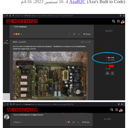
(Aza's Built to Code)
AzaB2C
4
16 سبتمبر 2023، 4:16م