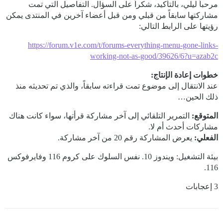
مرحباً ليلي، بالتأكيد، شكراً على السؤال. التفاصيل التي تمت
مشاركتها سابقاً من قبلي ومن قبل أعضاء آخرين في المنتدى يمكن
رؤيتها على الرابط التالي:
https://forum.v1e.com/t/forums-everything-menu-gone-links-
working-not-as-good/39626/6?u=azab2c
خطوات إعادة الإنتاج:
عند الانتقال إلى موضوع تمت قراءته سابقاً، والذي تم تحديثه منذ
ذلك الحين…
المتوقع:
التمرير التلقائي إلى آخر مشاركة قرأتها، سواء كانت هناك
مشاركات أحدث أم لا.
الفعلي:
يعرض المشاركة رقم 20 من آخر مشاركة.
بيئة التشغيل: ويندوز 10. نفس السلوك على كروم 116 وفايرفوكس
116.
3 إعجابات