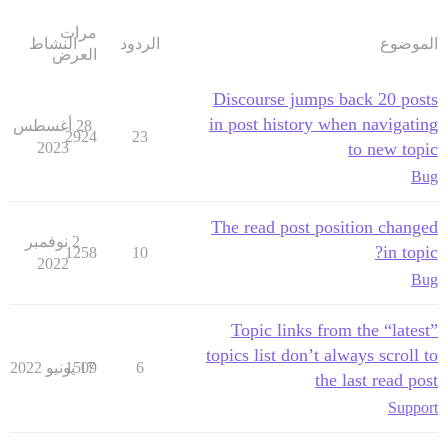
مرات
الموضوع
الردود
النشاط
العرض
Discourse jumps back 20 posts
in post history when navigating
28 أغسطس
2924
23
2023
to new topic
Bug
The read post position changed
2 نوفمبر
in topic?
1258
10
2022
Bug
Topic links from the “latest”
topics list don’t always scroll to
6
17 يونيو 2022
1509
the last read post
Support