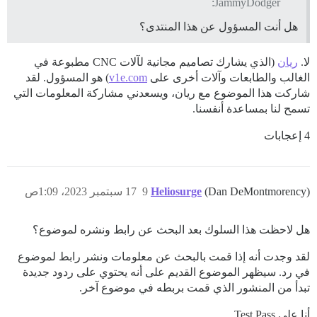
JammyDodger:
هل أنت المسؤول عن هذا المنتدى؟
لا.
ريان
(الذي يشارك تصاميم مجانية لآلات CNC مطبوعة في
الغالب والطابعات وآلات أخرى على
v1e.com
) هو المسؤول. لقد
شاركت هذا الموضوع مع ريان، ويسعدني مشاركة المعلومات التي
تسمح لنا بمساعدة أنفسنا.
4 إعجابات
(Dan DeMontmorency)
Heliosurge
9
17 سبتمبر 2023، 1:09ص
هل لاحظت هذا السلوك بعد البحث عن رابط ونشره لموضوع؟
لقد وجدت أنه إذا قمت بالبحث عن معلومات ونشر رابط لموضوع
في رد. سيظهر الموضوع القديم على أنه يحتوي على ردود جديدة
تبدأ من المنشور الذي قمت بربطه في موضوع آخر.
أنا على Test Pass