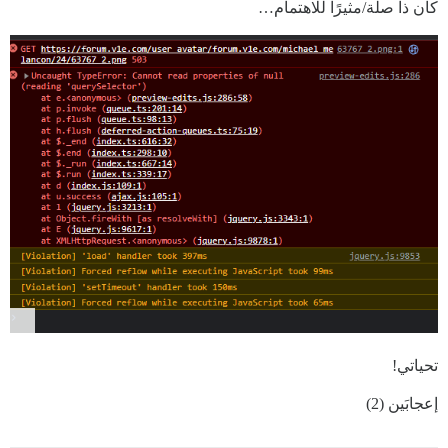
كان ذا صلة/مثيرًا للاهتمام…
تحياتي!
إعجابَين (2)