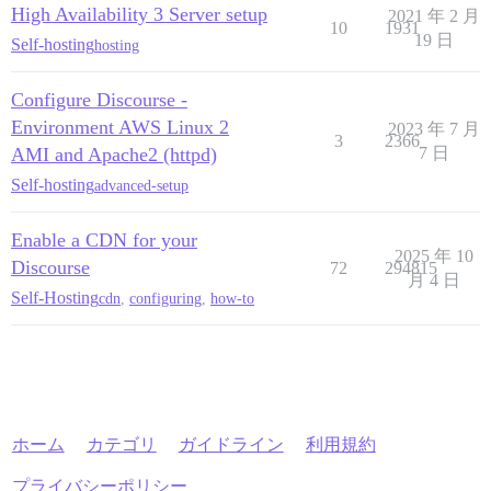
High Availability 3 Server setup
2021 年 2 月
10
1931
19 日
Self-hosting
hosting
Configure Discourse -
Environment AWS Linux 2
2023 年 7 月
3
2366
AMI and Apache2 (httpd)
7 日
Self-hosting
advanced-setup
Enable a CDN for your
2025 年 10
Discourse
72
294815
月 4 日
Self-Hosting
cdn
,
configuring
,
how-to
ホーム
カテゴリ
ガイドライン
利用規約
プライバシーポリシー