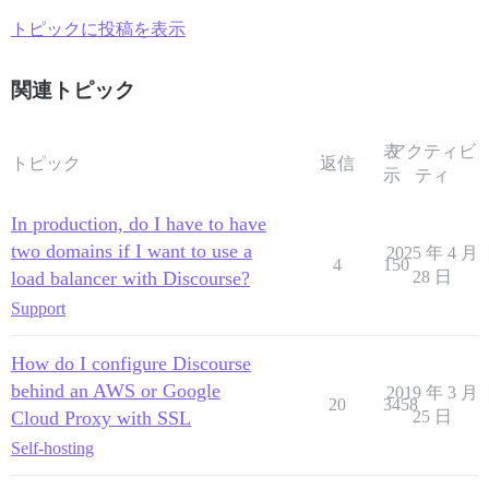
トピックに投稿を表示
関連トピック
表
アクティビ
トピック
返信
示
ティ
In production, do I have to have
two domains if I want to use a
2025 年 4 月
4
150
load balancer with Discourse?
28 日
Support
How do I configure Discourse
behind an AWS or Google
2019 年 3 月
20
3458
Cloud Proxy with SSL
25 日
Self-hosting