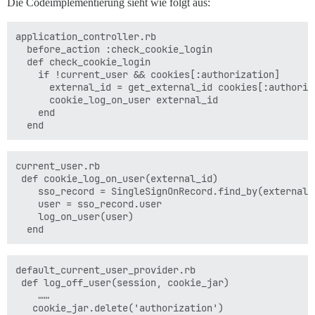
Die Codeimplementierung sieht wie folgt aus:
application_controller.rb

  before_action :check_cookie_login

  def check_cookie_login

    if !current_user && cookies[:authorization]

      external_id = get_external_id cookies[:authoriza
      cookie_log_on_user external_id

    end

current_user.rb

 def cookie_log_on_user(external_id)

    sso_record = SingleSignOnRecord.find_by(external_i
    user = sso_record.user

    log_on_user(user)

default_current_user_provider.rb

 def log_off_user(session, cookie_jar)

    ……

   cookie_jar.delete('authorization')
