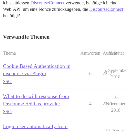
ich stattdessen
DiscourseConnect
verwende, benötige ich eine
Web-API, um eine Nonce zurückzugeben, die
DiscourseConnect
benötigt?
Verwandte Themen
Thema
Antworten
Aufrufe
Aktivität
Cookie Based Authentication in
5. September
discourse via Plugin
6
2252
2018
SSO
What to do with response from
16.
Discourse SSO as provider
4
2200
November
2018
SSO
Login user automatically from
17. August