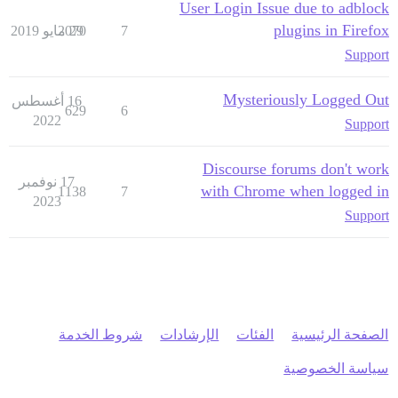
User Login Issue due to adblock
plugins in Firefox
7
29 مايو 2019
2070
Support
Mysteriously Logged Out
16 أغسطس
629
6
2022
Support
Discourse forums don't work
17 نوفمبر
with Chrome when logged in
1138
7
2023
Support
الصفحة الرئيسية
الفئات
الإرشادات
شروط الخدمة
سياسة الخصوصية