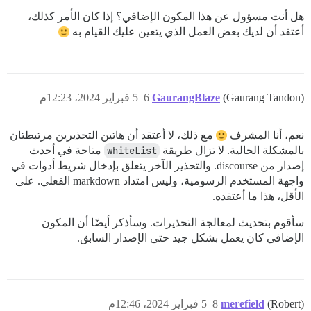
هل أنت مسؤول عن هذا المكون الإضافي؟ إذا كان الأمر كذلك،
أعتقد أن لديك بعض العمل الذي يتعين عليك القيام به
(Gaurang Tandon)
GaurangBlaze
6
5 فبراير 2024، 12:23م
نعم، أنا المشرف
مع ذلك، لا أعتقد أن هاتين التحذيرين مرتبطتان
بالمشكلة الحالية. لا تزال طريقة
whiteList
متاحة في أحدث
إصدار من discourse. والتحذير الآخر يتعلق بإدخال شريط أدوات في
واجهة المستخدم الرسومية، وليس امتداد markdown الفعلي. على
الأقل، هذا ما أعتقده.
سأقوم بتحديث لمعالجة التحذيرات. وسأذكر أيضًا أن المكون
الإضافي كان يعمل بشكل جيد حتى الإصدار السابق.
(Robert)
merefield
8
5 فبراير 2024، 12:46م