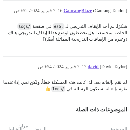
(Gaurang Tandon)
GaurangBlaze
16
7 فبراير 2024، 9:52ص
شكرًا. لم أجد الإيقاف التدريجي لـ
.es6
في صفحة
/logs
الخاصة بمجتمعنا. هل تخططون لوضع هذا الإيقاف التدريجي هناك
(وغيره من الإيقافات التدريجية المماثلة أيضًا)؟
(David Taylor)
david
17
7 فبراير 2024، 9:54ص
لم نقم بإلغائه بعد، لذا كانت هذه المشكلة خطأ. ولكن نعم، إذا/عندما
نقوم بإلغائه، ستكون الرسالة في
/logs
الموضوعات ذات الصلة
مرات
الموضوع
الردود
النشاط