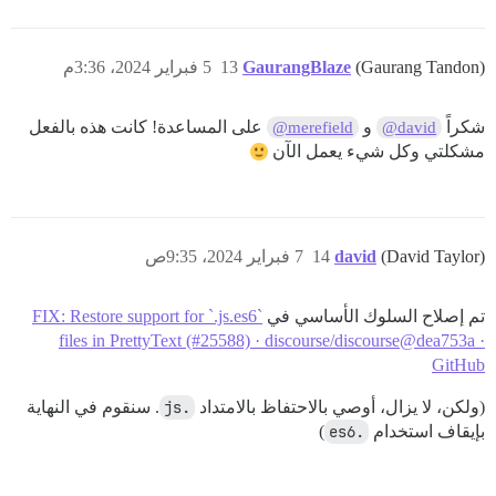
(Gaurang Tandon)
GaurangBlaze
13
5 فبراير 2024، 3:36م
شكراً
و
على المساعدة! كانت هذه بالفعل
@merefield
@david
مشكلتي وكل شيء يعمل الآن
(David Taylor)
david
14
7 فبراير 2024، 9:35ص
تم إصلاح السلوك الأساسي في
FIX: Restore support for `.js.es6`
files in PrettyText (#25588) · discourse/discourse@dea753a ·
GitHub
(ولكن، لا يزال، أوصي بالاحتفاظ بالامتداد
.js
. سنقوم في النهاية
بإيقاف استخدام
.es6
)