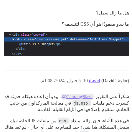
هل ما زال يعمل؟
ما يبدو مفقودًا هو أي CSS لتنسيقه؟
(David Taylor)
david
10
5 فبراير 2024، 1:08م
شكراً على التقرير
. يبدو أن إعادة هيكلة حديثة قد
@GaurangBlaze
كسرت دعم ملفات
.js.es6
في معالجة الماركداون من جانب
الخادم. سنقوم بإصلاحها في الأيام القليلة القادمة.
في هذه الأثناء، فإن إزالة امتداد
.es6
من ملفات JS الخاصة بك
سيحل المشكلة. هذا شيء جيد للقيام به على أي حال - لم تعد هناك