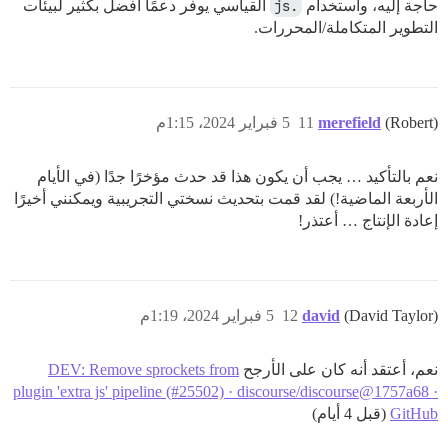
حاجة إليه، واستخدام
.js
القياسي يوفر دعمًا أفضل بكثير لبيئات
التطوير المتكاملة/المحررات.
(Robert)
merefield
11
5 فبراير 2024، 1:15م
نعم بالتأكيد … يجب أن يكون هذا قد حدث مؤخرًا جدًا (في الأيام
الأربعة الماضية!) لقد قمت بتحديث نسختي التجريبية ويمكنني أخيرًا
إعادة الإنتاج … أعتذر!
(David Taylor)
david
12
5 فبراير 2024، 1:19م
نعم، أعتقد أنه كان على الأرجح
DEV: Remove sprockets from
plugin 'extra js' pipeline (#25502) · discourse/discourse@1757a68 ·
GitHub
(قبل 4 أيام)