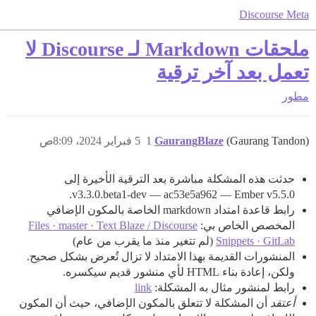
Discourse Meta
ملحقات Markdown لـ Discourse لا
تعمل بعد آخر ترقية
مطور
(Gaurang Tandon)
GaurangBlaze
1
5 فبراير 2024، 8:09ص
حدثت هذه المشكلة مباشرة بعد الترقية الأخيرة إلى
v3.3.0.beta1-dev — ac53e5a962 — Ember v5.5.0.
رابط قاعدة امتداد markdown الخاصة بالمكون الإضافي
المخصص الخاص بي:
Files · master · Text Blaze / Discourse
Snippets · GitLab
(لم تتغير منذ ما يقرب من عام)
المنشورات القديمة بهذا الامتداد لا تزال تُعرض بشكل صحيح.
ولكن، إعادة بناء HTML لأي منشور قديم سيكسره.
رابط لمنشور مثال به المشكلة:
link
أعتقد
أن المشكلة لا تتعلق بالمكون الإضافي، حيث أن المكون