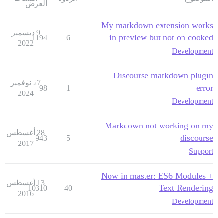
العرض
My markdown extension works
9 ديسمبر
in preview but not on cooked
1194
6
2022
Development
Discourse markdown plugin
27 نوفمبر
error
98
1
2024
Development
Markdown not working on my
28 أغسطس
discourse
943
5
2017
Support
Now in master: ES6 Modules +
13 أغسطس
Text Rendering
10310
40
2016
Development