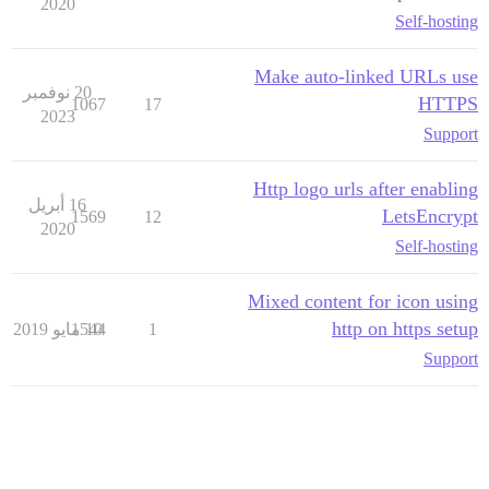
2020
Self-hosting
Make auto-linked URLs use
20 نوفمبر
HTTPS
1067
17
2023
Support
Http logo urls after enabling
16 أبريل
LetsEncrypt
1569
12
2020
Self-hosting
Mixed content for icon using
http on https setup
1
10 مايو 2019
1544
Support