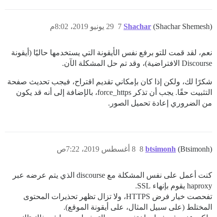
(Shachar Shemesh)
Shachar
7
29 يونيو 2019، 8:02م
نعم، لقد قمت للتو برفع نفس الأيقونة التي يستخدمها حاليًا (أيقونة
Discourse الافتراضية)، وقد تم حل المشكلة الآن.
شكرًا لك، ولكن إذا كان بإمكاني تقديم اقتراح، فيجب تحديث صفحة
التثبيت حقًا. يجب أن تذكر force_https، بالإضافة إلى أنه قد يكون
من الضروري إعادة تحميل الصور.
(Btsimonh)
btsimonh
8
8 أغسطس 2019، 7:22ص
كنت أعمل على نفس المشكلة مع discourse الذي يتم عرضه عبر
haproxy يقوم بإنهاء SSL.
تفحصت خيار فرض HTTPS، ولا تزال تظهر تحذيرات المحتوى
المختلط (على سبيل المثال، على أيقونة الموقع).