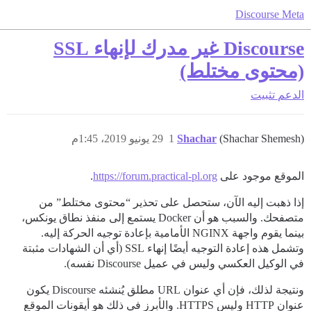
Discourse Meta
Discourse غير مدرك لإنهاء SSL
(محتوى مختلط)
الدعم
تثبيت
(Shachar Shemesh)
Shachar
1
29 يونيو 2019، 1:45م
الموقع موجود على
https://forum.practical-pl.org
.
إذا ذهبت إليه الآن، ستحصل على تحذير “محتوى مختلط” من
متصفحك. والسبب هو أن Docker يستمع إلى منفذ نطاق يونكس،
بينما يقوم واجهة NGINX الأمامية بإعادة توجيه الحركة إليه.
وتشمل هذه إعادة التوجيه أيضًا إنهاء SSL (أي أن الشهادات مثبتة
في الوكيل العكسي وليس في عميل Discourse نفسه).
ونتيجة لذلك، فإن أي عنوان URL مطلق يُنشئه Discourse يكون
عنوان HTTP وليس HTTPS. والأبرز في ذلك هو أيقونات الموقع