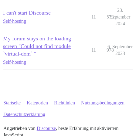
23.
I can't start Discourse
11
573
September
Self-hosting
2024
My forum stays on the loading
screen "Could not find module
6. September
11
978
`virtual-dom` "
2023
Self-hosting
Startseite
Kategorien
Richtlinien
Nutzungsbedingungen
Datenschutzerklärung
Angetrieben von
Discourse
, beste Erfahrung mit aktiviertem
JavaScript