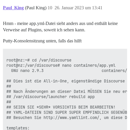
Paul_King
(Paul King)
10
26. Januar 2023 um 13:41
Hmm - meine app.yml-Datei sieht anders aus und enthält keine
Verweise auf Plugins, soweit ich sehen kann.
Putty-Konsolensitzung unten, falls das hilft
root@nz:~# cd /var/discourse

root@nz:/var/discourse# nano containers/app.yml

  GNU nano 2.9.3                         containers/ap
## Dies ist die All-in-One, eigenständige Discourse D
##

## Nach Änderungen an dieser Datei MÜSSEN Sie neu erst
## /var/discourse/launcher rebuild app

##

## SEIEN SIE *SEHR* VORSICHTIG BEIM BEARBEITEN!

## YAML-DATEIEN SIND SUPER SUPER EMPFINDLICH GEGENÜBE
## Besuchen Sie http://www.yamllint.com/, um diese Da
templates:
