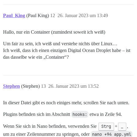
  ## Welche Git-Revision soll dieser Container verwen
  #version: tests-passed

Paul_King
(Paul King)
12
26. Januar 2023 um 13:49
Hallo, nur ein Container (zumindest soweit ich weiß)
Um fair zu sein, ich weiß und verstehe nichts über Linux…
Ich weiß, dass ich einen einzigen Digital Ocean Droplet habe – ist
das dasselbe wie ein „Container“?
Stephen
(Stephen)
13
26. Januar 2023 um 13:52
In dieser Datei gibt es noch einiges mehr, scrollen Sie nach unten.
Plugins befinden sich im Abschnitt
hooks:
etwa in Zeile 94.
Wenn Sie sich in Nano befinden, verwenden Sie
Strg
+
_
,
um zu einer Zeilennummer zu springen, oder
nano +94 app.yml