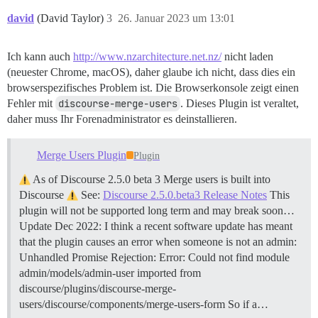
david
(David Taylor)
3
26. Januar 2023 um 13:01
Ich kann auch
http://www.nzarchitecture.net.nz/
nicht laden
(neuester Chrome, macOS), daher glaube ich nicht, dass dies ein
browserspezifisches Problem ist. Die Browserkonsole zeigt einen
Fehler mit
discourse-merge-users
. Dieses Plugin ist veraltet,
daher muss Ihr Forenadministrator es deinstallieren.
Merge Users Plugin
Plugin
As of Discourse 2.5.0 beta 3 Merge users is built into
Discourse
See:
Discourse 2.5.0.beta3 Release Notes
This
plugin will not be supported long term and may break soon…
Update Dec 2022: I think a recent software update has meant
that the plugin causes an error when someone is not an admin:
Unhandled Promise Rejection: Error: Could not find module
admin/models/admin-user imported from
discourse/plugins/discourse-merge-
users/discourse/components/merge-users-form So if a…