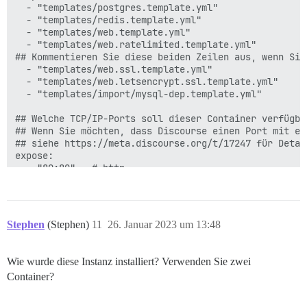
  - "templates/postgres.template.yml"

  - "templates/redis.template.yml"

  - "templates/web.template.yml"

  - "templates/web.ratelimited.template.yml"

## Kommentieren Sie diese beiden Zeilen aus, wenn Sie
  - "templates/web.ssl.template.yml"

  - "templates/web.letsencrypt.ssl.template.yml"

  - "templates/import/mysql-dep.template.yml"

## Welche TCP/IP-Ports soll dieser Container verfügbar
## Wenn Sie möchten, dass Discourse einen Port mit ei
## siehe https://meta.discourse.org/t/17247 für Detail
expose:

  - "80:80"   # http

  - "443:443" # https

params:

  db_default_text_search_config: "pg_catalog.english"

Stephen
(Stephen)
11
26. Januar 2023 um 13:48
  ## Setzen Sie db_shared_buffers auf maximal 25% des 
  ## wird automatisch von bootstrap basierend auf dem
Wie wurde diese Instanz installiert? Verwenden Sie zwei
  db_shared_buffers: "128MB"

Container?
  ## kann die Sortierleistung verbessern, erhöht aber
  #db_work_mem: "40MB"
