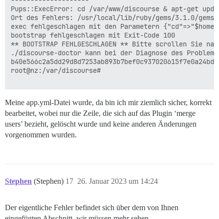
--------------------

Pups::ExecError: cd /var/www/discourse & apt-get upda
Ort des Fehlers: /usr/local/lib/ruby/gems/3.1.0/gems/
exec fehlgeschlagen mit den Parametern {"cd"=>"$home"
bootstrap fehlgeschlagen mit Exit-Code 100

** BOOTSTRAP FEHLGESCHLAGEN ** Bitte scrollen Sie nac
./discourse-doctor kann bei der Diagnose des Problems 
b40e566c2a5dd29d8d7253ab893b7bef0c937020615f7e0a24bd57
root@nz:/var/discourse#

Meine app.yml-Datei wurde, da bin ich mir ziemlich sicher, korrekt
bearbeitet, wobei nur die Zeile, die sich auf das Plugin ‘merge
users’ bezieht, gelöscht wurde und keine anderen Änderungen
vorgenommen wurden.
Stephen
(Stephen)
17
26. Januar 2023 um 14:24
Der eigentliche Fehler befindet sich über dem von Ihnen
eingefügten Abschnitt, wir müssen mehr sehen.