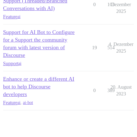
Support (Threaded/Branched
0
103
Dezember
Conversations with AI)
2025
Feature
ai
Support for AI Bot to Configure
for a Support the community
4. Dezember
forum with latest version of
19
514
2025
Discourse
Support
ai
Enhance or create a different AI
bot to help Discourse
20. August
0
389
developers
2023
Feature
ai
,
ai-bot