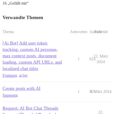
16 „Gefällt mir“
Verwandte Themen
Thema
Antworten
Aufrufe
Aktivität
[Ai Bot] Add user token
tracking, custom AI personas,
max context posts, document
22. März
1
624
loading, custom API URLs, and
2024
localized chat titles
Feature
ai
,
ai-bot
Create posts with AI
1
555
4. März 2024
Support
ai
Request: AI Bot Chat Threads
22.