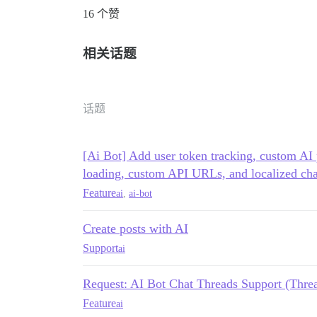
16 个赞
相关话题
话题
[Ai Bot] Add user token tracking, custom AI
loading, custom API URLs, and localized chat
Feature
ai
,
ai-bot
Create posts with AI
Support
ai
Request: AI Bot Chat Threads Support (Thre
Feature
ai