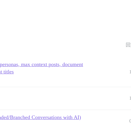
回
 personas, max context posts, document
 titles
aded/Branched Conversations with AI)