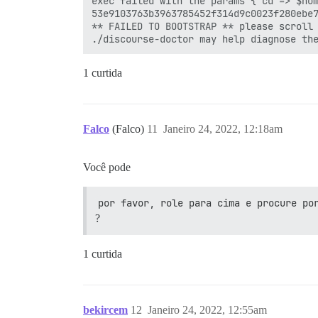
exec failed with the params {"cd"=>"$hom
53e9103763b3963785452f314d9c0023f280ebe7
** FAILED TO BOOTSTRAP ** please scroll 
1 curtida
Falco
(Falco)
11
Janeiro 24, 2022, 12:18am
Você pode
por favor, role para cima e procure po
?
1 curtida
bekircem
12
Janeiro 24, 2022, 12:55am