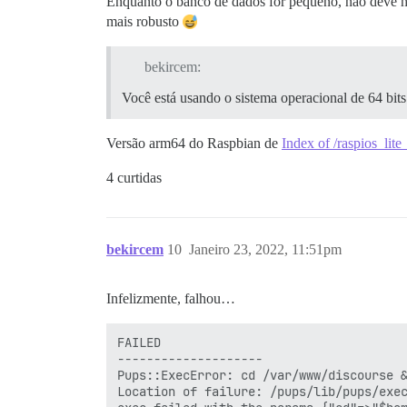
Enquanto o banco de dados for pequeno, não deve h
mais robusto
bekircem:
Você está usando o sistema operacional de 64 bit
Versão arm64 do Raspbian de
Index of /raspios_li
4 curtidas
bekircem
10
Janeiro 23, 2022, 11:51pm
Infelizmente, falhou…
FAILED

--------------------

Pups::ExecError: cd /var/www/discourse &
Location of failure: /pups/lib/pups/exec