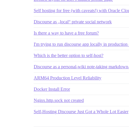
Self hosting for free (with caveats!) with Oracle Clo
Discourse as „local“ private social network
Is there a way to have a free forum?
I'm trying to run discourse app locally in productio
Which is the better option to self-host?
Discourse as a personal-wiki note-taking markdown-
ARM64 Production Level Reliability
Docker Install Error
Nginx.http.sock not created
Self-Hosting Discourse Just Got a Whole Lot Easier