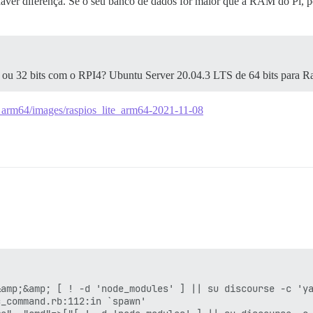
aver diferença. Se o seu banco de dados for maior que a RAM do Pi, p
s ou 32 bits com o RPI4? Ubuntu Server 20.04.3 LTS de 64 bits para R
te_arm64/images/raspios_lite_arm64-2021-11-08
amp;&amp; [ ! -d 'node_modules' ] || su discourse -c 'ya
_command.rb:112:in `spawn'
