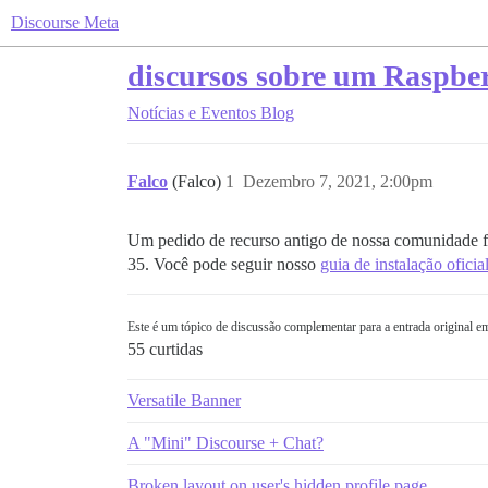
Discourse Meta
discursos sobre um Raspber
Notícias e Eventos
Blog
Falco
(Falco)
1
Dezembro 7, 2021, 2:00pm
Um pedido de recurso antigo de nossa comunidade f
35. Você pode seguir nosso
guia de instalação oficia
Este é um tópico de discussão complementar para a entrada original e
55 curtidas
Versatile Banner
A "Mini" Discourse + Chat?
Broken layout on user's hidden profile page