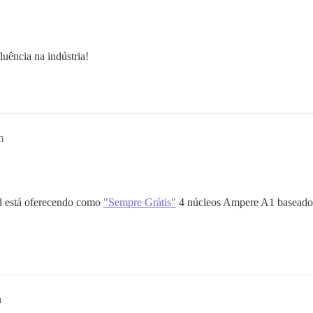
uência na indústria!
m
d está oferecendo como
"Sempre Grátis"
4 núcleos Ampere A1 basead
m