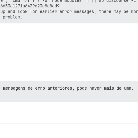
e", "cmd"=>["[ ! -d 'node_modules' ] || su discourse -c 
6d33a1271a6439d23e8c8ad9

up and look for earlier error messages, there may be mor
r mensagens de erro anteriores, pode haver mais de uma.