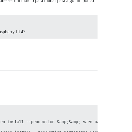
ode ser um indício para mudar para algo um pouco
aspberry Pi 4?
rn install --production &amp;&amp; yarn cache clean' fai