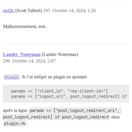
swt2c
(Scott Talbert)
295
Octobre 14, 2024, 1:26
Malheureusement, non.
Lander_Noterman
(Lander Noterman)
296
Octobre 14, 2024, 2:07
Je l’ai intégré au plugin en ajoutant
@swt2c
  params << ["client_id", "<my-client-id>"]

après la ligne
params << ["post_logout_redirect_uri", 
post_logout_redirect] if post_logout_redirect
dans
plugin.rb
.