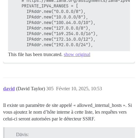
    # https://www.iana.org/assignments/iana-ipv4-sp
    PRIVATE_IPV4_RANGES = [

      IPAddr.new("0.0.0.0/8"),

      IPAddr.new("10.0.0.0/8"),

      IPAddr.new("100.64.0.0/10"),

      IPAddr.new("127.0.0.0/8"),

      IPAddr.new("169.254.0.0/16"),

      IPAddr.new("172.16.0.0/12"),

This file has been truncated.
show original
david
(David Taylor)
305
Février 10, 2025, 10:53
Il existe un paramètre de site appelé « allowed_internal_hosts ». Si
vous ajoutez le nom d’hôte interne à cette liste, les requêtes vers
celui-ci seront autorisées par le détecteur SSRF.
Dāvis: