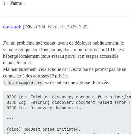
1 « J'aime »
davispuh
(Dāvis)
304
Février 9, 2025, 7:29
J’ai un problème intéressant, avant de déployer publiquement, je
veux tester que tout fonctionne, donc mon fournisseur OIDC est
hébergé localement (sous-réseau privé) et n’est pas accessible
depuis Internet.
Malheureusement, cela échoue car Discourse ne permet pas de se
connecter à des adresses IP privées.
oidc.example.org
se résout en une adresse IP privée.
OIDC Log: Fetching discovery document from https://oi
OIDC Log: Fetching discovery document raised error Fa
OIDC Log: Discovery document is

---

(oidc) Request phase initiated.
