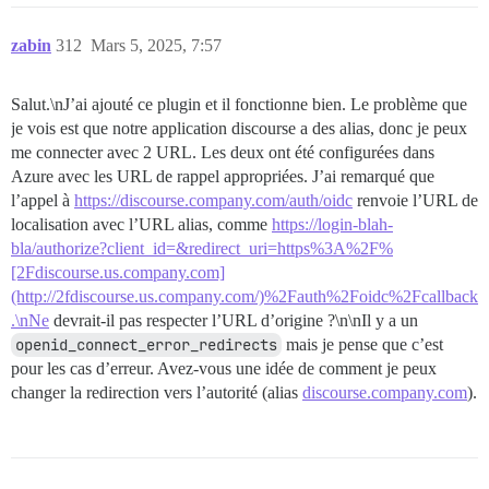
zabin
312
Mars 5, 2025, 7:57
Salut.\nJ’ai ajouté ce plugin et il fonctionne bien. Le problème que
je vois est que notre application discourse a des alias, donc je peux
me connecter avec 2 URL. Les deux ont été configurées dans
Azure avec les URL de rappel appropriées. J’ai remarqué que
l’appel à
https://discourse.company.com/auth/oidc
renvoie l’URL de
localisation avec l’URL alias, comme
https://login-blah-
bla/authorize?client_id=&redirect_uri=https%3A%2F%
[2Fdiscourse.us.company.com]
(http://2fdiscourse.us.company.com/)%2Fauth%2Foidc%2Fcallback
.\nNe
devrait-il pas respecter l’URL d’origine ?\n\nIl y a un
openid_connect_error_redirects
mais je pense que c’est
pour les cas d’erreur. Avez-vous une idée de comment je peux
changer la redirection vers l’autorité (alias
discourse.company.com
).