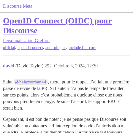
Discourse Meta
OpenID Connect (OIDC) pour
Discourse
Personnalisation
Greffon
,
,
,
official
openid-connect
auth-plugins
included-in-core
david
(David Taylor)
292
Octobre 3, 2024, 12:30
Salut
, merci pour le rappel. J’ai fait une première
@balazsorban44
passe de revue de la PR. Si l’auteur n’a pas le temps de travailler
sur ces points, alors c’est probablement quelque chose que nous
pouvons prendre en charge. Je suis d’accord, le support PKCE
serait bien.
Cependant, il est bon de noter : je ne pense pas que Discourse soit
vulnérable aux attaques « d’interception de code d’autorisation »
que PKCE protège. L’authentification Discourse se fait toujours