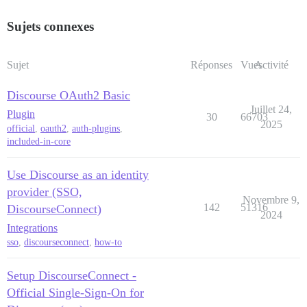
Sujets connexes
Sujet
Réponses
Vues
Activité
Discourse OAuth2 Basic
Juillet 24,
Plugin
30
66703
2025
official
,
oauth2
,
auth-plugins
,
included-in-core
Use Discourse as an identity
provider (SSO,
Novembre 9,
142
51316
DiscourseConnect)
2024
Integrations
sso
,
discourseconnect
,
how-to
Setup DiscourseConnect -
Official Single-Sign-On for