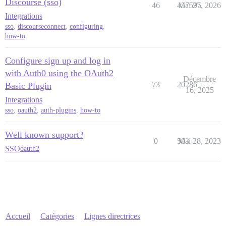
Discourse (sso)
46
457595
Mai 27, 2026
Integrations
sso
,
discourseconnect
,
configuring
,
how-to
Configure sign up and log in
with Auth0 using the OAuth2
Décembre
73
20286
Basic Plugin
16, 2025
Integrations
sso
,
oauth2
,
auth-plugins
,
how-to
Well known support?
0
503
Mai 28, 2023
SSO
oauth2
Accueil
Catégories
Lignes directrices