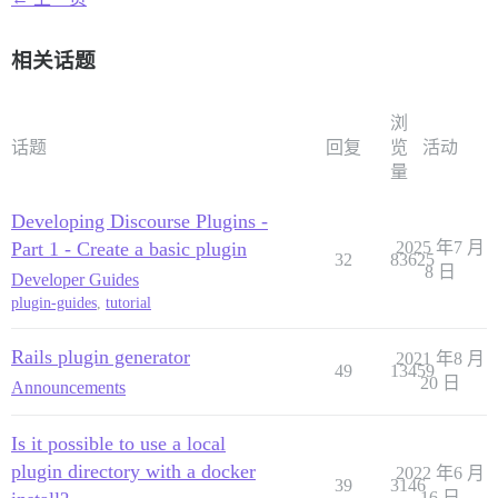
相关话题
浏
话题
回复
览
活动
量
Developing Discourse Plugins -
Part 1 - Create a basic plugin
2025 年7 月
32
83625
8 日
Developer Guides
plugin-guides
,
tutorial
Rails plugin generator
2021 年8 月
49
13459
20 日
Announcements
Is it possible to use a local
plugin directory with a docker
2022 年6 月
39
3146
16 日