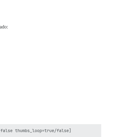
ado:
false thumbs_loop=true/false]
