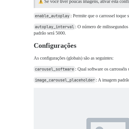
Se você tiver poucas imagens, ativar esta conf
enable_autoplay
: Permite que o carrossel toque 
autoplay_interval
: O número de milissegundos 
padrão será 5000.
Configurações
As configurações (globais) são as seguintes:
carousel_software
: Qual software os carrosséis
image_carousel_placeholder
: A imagem padrão