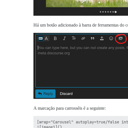
Há um botão adicionado à barra de ferramentas do c
A marcação para carrosséis é a seguinte:
[wrap="Carousel" autoplay=true/false int
![image1]()
