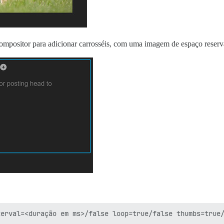
ompositor para adicionar carrosséis, com uma imagem de espaço reserv
erval=<duração em ms>/false loop=true/false thumbs=true/