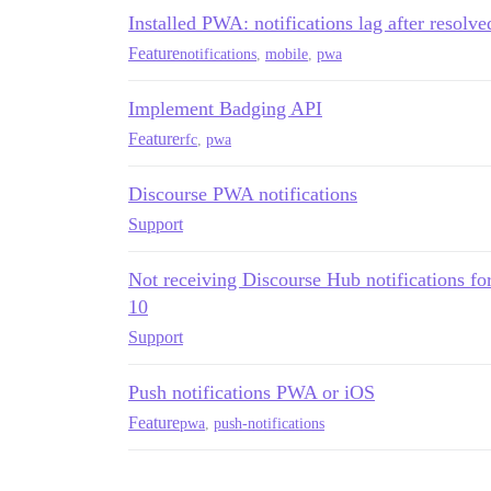
Installed PWA: notifications lag after resolve
Feature
notifications
,
mobile
,
pwa
Implement Badging API
Feature
rfc
,
pwa
Discourse PWA notifications
Support
Not receiving Discourse Hub notifications fo
10
Support
Push notifications PWA or iOS
Feature
pwa
,
push-notifications