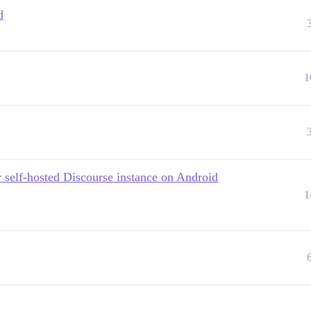
d
1
r self-hosted Discourse instance on Android
1