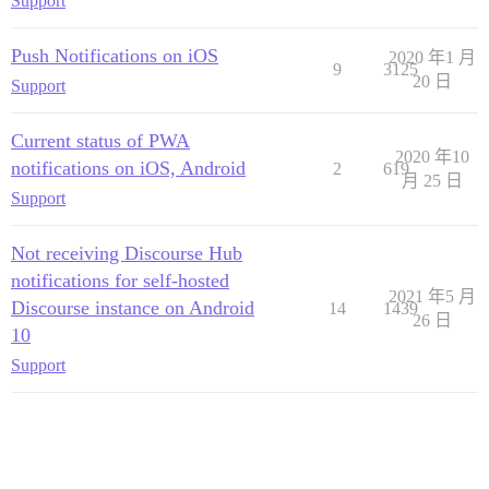
Support
Push Notifications on iOS
2020 年1 月
9
3125
20 日
Support
Current status of PWA
2020 年10
notifications on iOS, Android
2
619
月 25 日
Support
Not receiving Discourse Hub
notifications for self-hosted
2021 年5 月
Discourse instance on Android
14
1439
26 日
10
Support