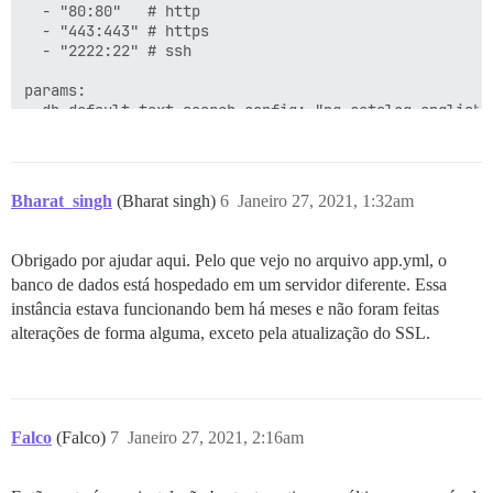
  - "80:80"   # http

  - "443:443" # https

  - "2222:22" # ssh

params:

  db_default_text_search_config: "pg_catalog.english"

  ## Defina db_shared_buffers para no máximo 25% da me
  ## será definido automaticamente pelo bootstrap com
  db_shared_buffers: "1792MB"

Bharat_singh
(Bharat singh)
6
Janeiro 27, 2021, 1:32am
  ## pode melhorar o desempenho de ordenação, mas aum
  #db_work_mem: "40MB"

Obrigado por ajudar aqui. Pelo que vejo no arquivo app.yml, o
banco de dados está hospedado em um servidor diferente. Essa
  ## Qual revisão do Git este contêiner deve usar? (p
  #version: tests-passed

instância estava funcionando bem há meses e não foram feitas
alterações de forma alguma, exceto pela atualização do SSL.
env:

  LANG: en_US.UTF-8

  # DISCOURSE_DEFAULT_LOCALE: en

  ## Quantas solicitações web concorrentes são suport
Falco
(Falco)
7
Janeiro 27, 2021, 2:16am
  ## será definido automaticamente pelo bootstrap com
  UNICORN_WORKERS: 4
