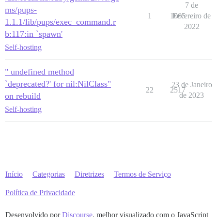
7 de
ms/pups-
1
1065
Fevereiro de
1.1.1/lib/pups/exec_command.r
2022
b:117:in `spawn'
Self-hosting
" undefined method
`deprecated?' for nil:NilClass"
23 de Janeiro
22
2517
on rebuild
de 2023
Self-hosting
Início
Categorias
Diretrizes
Termos de Serviço
Política de Privacidade
Desenvolvido por
Discourse
, melhor visualizado com o JavaScript