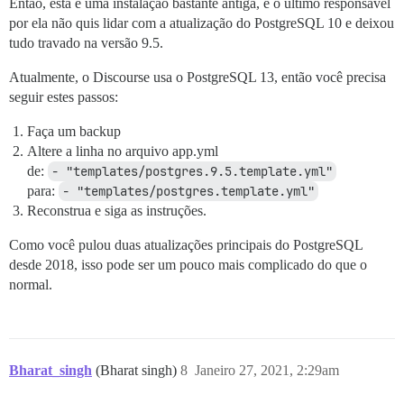
Então, esta é uma instalação bastante antiga, e o último responsável
  ## TODO: O nome de domínio ao qual esta instância d
por ela não quis lidar com a atualização do PostgreSQL 10 e deixou
  ## Obrigatório. O Discourse não funcionará com um nú
tudo travado na versão 9.5.
  DISCOURSE_HOSTNAME: 'discourse.frostbite.com'

  ## Descomente se quiser que o contêiner seja iniciad
Atualmente, o Discourse usa o PostgreSQL 13, então você precisa
  ## nome de host (opção -h) especificado acima (padr
seguir estes passos:
  #DOCKER_USE_HOSTNAME: true

Faça um backup
  ## TODO: Lista de e-mails separados por vírgula que
Altere a linha no arquivo app.yml
  ## no cadastro inicial, exemplo 'user1@example.com,u
de:
- "templates/postgres.9.5.template.yml"
  DISCOURSE_DEVELOPER_EMAILS: 'ipersson@frostbite.com'
para:
- "templates/postgres.template.yml"
  ## TODO: O servidor de e-mail SMTP usado para valid
Reconstrua e siga as instruções.
  # ENDEREÇO, usuário e senha SMTP são obrigatórios

  # AVISO: o caractere '#' na senha SMTP pode causar p
Como você pulou duas atualizações principais do PostgreSQL
  DISCOURSE_SMTP_ADDRESS: 'email-smtp.us-west-2.amazon
desde 2018, isso pode ser um pouco mais complicado do que o
  DISCOURSE_SMTP_PORT: 587

normal.
  DISCOURSE_SMTP_USER_NAME: ''

  DISCOURSE_SMTP_PASSWORD: ''

  DISCOURSE_SMTP_ENABLE_START_TLS: true           # (
  DISCOURSE_SMTP_AUTHENTICATION: 'login'

  DISCOURSE_DB_SOCKET: ''

Bharat_singh
(Bharat singh)
8
Janeiro 27, 2021, 2:29am
  DISCOURSE_DB_NAME: 'discourse'

  DISCOURSE_DB_POOL: 15
