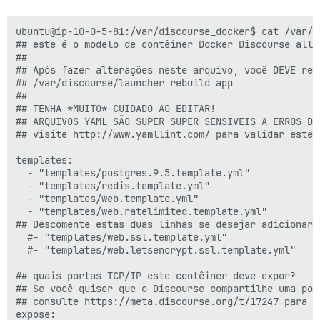
ubuntu@ip-10-0-5-81:/var/discourse_docker$ cat /var/d
## este é o modelo de contêiner Docker Discourse all-i
##

## Após fazer alterações neste arquivo, você DEVE reco
## /var/discourse/launcher rebuild app

##

## TENHA *MUITO* CUIDADO AO EDITAR!

## ARQUIVOS YAML SÃO SUPER SUPER SENSÍVEIS A ERROS DE
## visite http://www.yamllint.com/ para validar este 
templates:

  - "templates/postgres.9.5.template.yml"

  - "templates/redis.template.yml"

  - "templates/web.template.yml"

  - "templates/web.ratelimited.template.yml"

## Descomente estas duas linhas se desejar adicionar 
  #- "templates/web.ssl.template.yml"

  #- "templates/web.letsencrypt.ssl.template.yml"

## quais portas TCP/IP este contêiner deve expor?

## Se você quiser que o Discourse compartilhe uma por
## consulte https://meta.discourse.org/t/17247 para de
expose:
