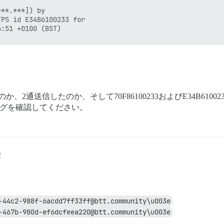
**.***]) by

PS id E34B6100233 for

のか、2通送信したのか、そして70F86100233およびE34B6100
rのログを確認してください。
2
-44c2-988f-6acdd7ff33ff@btt.community\u003e
-467b-980d-ef6dcfeea220@btt.community\u003e