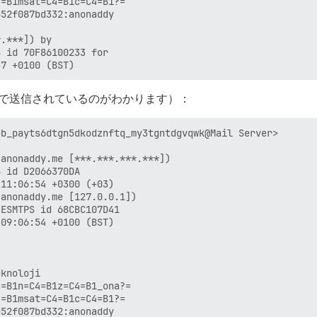
=B1msat=C4=B1c=C4=B1?=

52f087bd332:anonaddy

.***]) by

 id 70F86100233 for

隔で送信されているのがわかります）：
b_payts6dtgn5dkodznftq_my3tgntdgvqwk@Mail Server>

anonaddy.me [***.***.***.***])

anonaddy.me [127.0.0.1])

knoloji

=B1n=C4=B1z=C4=B1_ona?=

=B1msat=C4=B1c=C4=B1?=

52f087bd332:anonaddy
