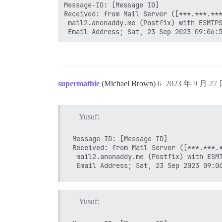
Message-ID: [Message ID]

Received: from Mail Server ([***.***.***
 mail2.anonaddy.me (Postfix) with ESMTPS
supermathie
(Michael Brown)
6
2023 年 9 月 27
Yusuf:
Message-ID: [Message ID]

Received: from Mail Server ([***.***.*
 mail2.anonaddy.me (Postfix) with ESMT
Yusuf: