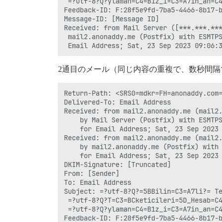
 =?utf-8?Q?ylaman=C4=B1z_i=C3=A7in_an=C4
Feedback-ID: F:28f5e9fd-7ba5-4466-8b17-b
Message-ID: [Message ID]

Received: from Mail Server ([***.***.***
 mail2.anonaddy.me (Postfix) with ESMTPS
2通目のメール（同じ内容の重複で、数秒間
Return-Path: <SRS0=mdkr=FH=anonaddy.com=
Delivered-To: Email Address

Received: from mail2.anonaddy.me (mail2.
	by Mail Server (Postfix) with ESMTPS id D2066370DA

	for Email Address; Sat, 23 Sep 2023 11:06:54 +0300 (+03)

Received: from mail2.anonaddy.me (mail2.
	by mail2.anonaddy.me (Postfix) with ESMTPS id 68CBC107D41

	for Email Address; Sat, 23 Sep 2023 09:06:54 +0100 (BST)

DKIM-Signature: [Truncated]

From: [Sender]

To: Email Address

Subject: =?utf-8?Q?=5BBilin=C3=A7li?= Te
 =?utf-8?Q?T=C3=BCketicileri=5D_Hesab=C4
 =?utf-8?Q?ylaman=C4=B1z_i=C3=A7in_an=C4
Feedback-ID: F:28f5e9fd-7ba5-4466-8b17-b