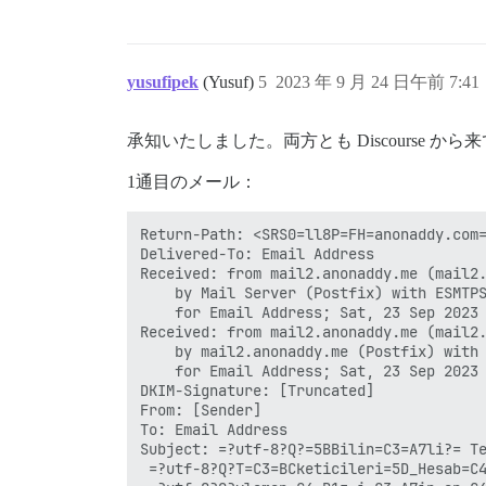
yusufipek
(Yusuf)
5
2023 年 9 月 24 日午前 7:41
承知いたしました。両方とも Discourse か
1通目のメール：
Return-Path: <SRS0=ll8P=FH=anonaddy.com=
Delivered-To: Email Address

Received: from mail2.anonaddy.me (mail2.
	by Mail Server (Postfix) with ESMTPS id A9132370DA

	for Email Address; Sat, 23 Sep 2023 11:06:42 +0300 (+03)

Received: from mail2.anonaddy.me (mail2.
	by mail2.anonaddy.me (Postfix) with ESMTPS id 64958FA584

	for Email Address; Sat, 23 Sep 2023 09:06:41 +0100 (BST)

DKIM-Signature: [Truncated]

From: [Sender]

To: Email Address

Subject: =?utf-8?Q?=5BBilin=C3=A7li?= Te
 =?utf-8?Q?T=C3=BCketicileri=5D_Hesab=C4