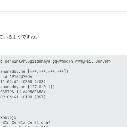
ら来ているようですね。
b_na4w2nlvmv3gizdenmya_gq4wmodfhfrwm@Mail Server>

anonaddy.me [***.***.***.***])

anonaddy.me [127.0.0.1])

knoloji

=B1n=C4=B1z=C4=B1_ona?=
