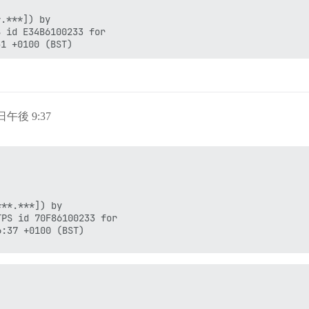
.***]) by

 id E34B6100233 for

 日午後 9:37
**.***]) by

PS id 70F86100233 for
