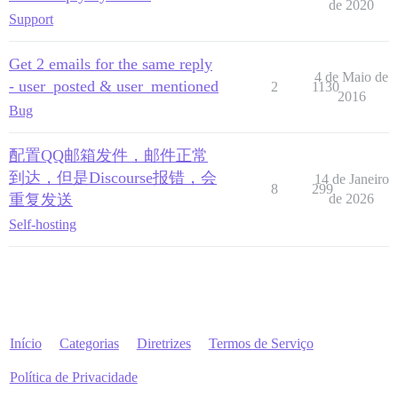
de 2020
Support
Get 2 emails for the same reply
4 de Maio de
- user_posted & user_mentioned
2
1130
2016
Bug
配置QQ邮箱发件，邮件正常
到达，但是Discourse报错，会
14 de Janeiro
8
299
重复发送
de 2026
Self-hosting
Início
Categorias
Diretrizes
Termos de Serviço
Política de Privacidade