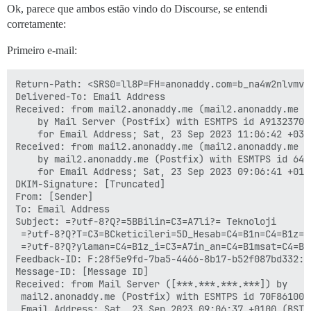
Ok, parece que ambos estão vindo do Discourse, se entendi
corretamente:
Primeiro e-mail:
Return-Path: <SRS0=ll8P=FH=anonaddy.com=b_na4w2nlvmv3
Delivered-To: Email Address

Received: from mail2.anonaddy.me (mail2.anonaddy.me [*
	by Mail Server (Postfix) with ESMTPS id A9132370DA

	for Email Address; Sat, 23 Sep 2023 11:06:42 +0300 (+03)

Received: from mail2.anonaddy.me (mail2.anonaddy.me [1
	by mail2.anonaddy.me (Postfix) with ESMTPS id 64958FA584

	for Email Address; Sat, 23 Sep 2023 09:06:41 +0100 (BST)

DKIM-Signature: [Truncated]

From: [Sender]

To: Email Address

Subject: =?utf-8?Q?=5BBilin=C3=A7li?= Teknoloji

 =?utf-8?Q?T=C3=BCketicileri=5D_Hesab=C4=B1n=C4=B1z=C4
 =?utf-8?Q?ylaman=C4=B1z_i=C3=A7in_an=C4=B1msat=C4=B1c
Feedback-ID: F:28f5e9fd-7ba5-4466-8b17-b52f087bd332:an
Message-ID: [Message ID]

Received: from Mail Server ([***.***.***.***]) by

 mail2.anonaddy.me (Postfix) with ESMTPS id 70F8610023