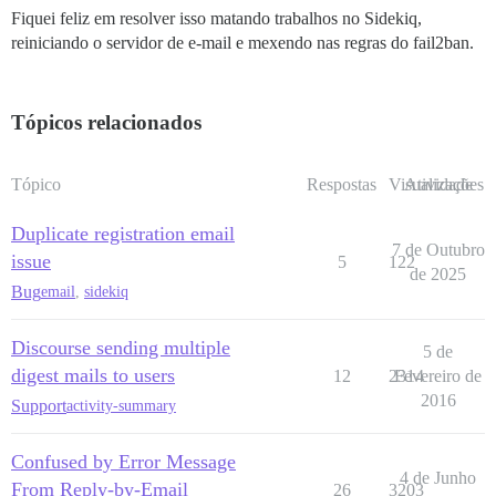
Fiquei feliz em resolver isso matando trabalhos no Sidekiq,
reiniciando o servidor de e-mail e mexendo nas regras do fail2ban.
Tópicos relacionados
Tópico
Respostas
Visualizações
Atividade
Duplicate registration email
7 de Outubro
issue
5
122
de 2025
Bug
email
,
sidekiq
Discourse sending multiple
5 de
digest mails to users
12
2314
Fevereiro de
2016
Support
activity-summary
Confused by Error Message
4 de Junho
From Reply-by-Email
26
3203