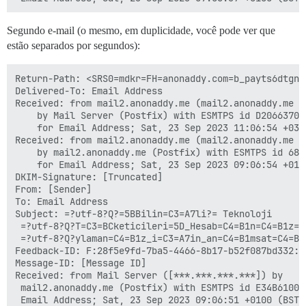
Segundo e-mail (o mesmo, em duplicidade, você pode ver que
estão separados por segundos):
Return-Path: <SRS0=mdkr=FH=anonaddy.com=b_payts6dtgn5
Delivered-To: Email Address

Received: from mail2.anonaddy.me (mail2.anonaddy.me [*
	by Mail Server (Postfix) with ESMTPS id D2066370DA

	for Email Address; Sat, 23 Sep 2023 11:06:54 +0300 (+03)

Received: from mail2.anonaddy.me (mail2.anonaddy.me [1
	by mail2.anonaddy.me (Postfix) with ESMTPS id 68CBC107D41

	for Email Address; Sat, 23 Sep 2023 09:06:54 +0100 (BST)

DKIM-Signature: [Truncated]

From: [Sender]

To: Email Address

Subject: =?utf-8?Q?=5BBilin=C3=A7li?= Teknoloji

 =?utf-8?Q?T=C3=BCketicileri=5D_Hesab=C4=B1n=C4=B1z=C4
 =?utf-8?Q?ylaman=C4=B1z_i=C3=A7in_an=C4=B1msat=C4=B1c
Feedback-ID: F:28f5e9fd-7ba5-4466-8b17-b52f087bd332:an
Message-ID: [Message ID]

Received: from Mail Server ([***.***.***.***]) by

 mail2.anonaddy.me (Postfix) with ESMTPS id E34B610023