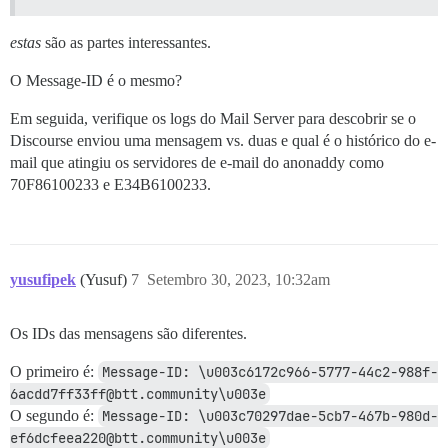
estas
são as partes interessantes.
O Message-ID é o mesmo?
Em seguida, verifique os logs do Mail Server para descobrir se o
Discourse enviou uma mensagem vs. duas e qual é o histórico do e-
mail que atingiu os servidores de e-mail do anonaddy como
70F86100233 e E34B6100233.
yusufipek
(Yusuf)
7
Setembro 30, 2023, 10:32am
Os IDs das mensagens são diferentes.
O primeiro é:
Message-ID: \u003c6172c966-5777-44c2-988f-
6acdd7ff33ff@btt.community\u003e
O segundo é:
Message-ID: \u003c70297dae-5cb7-467b-980d-
ef6dcfeea220@btt.community\u003e