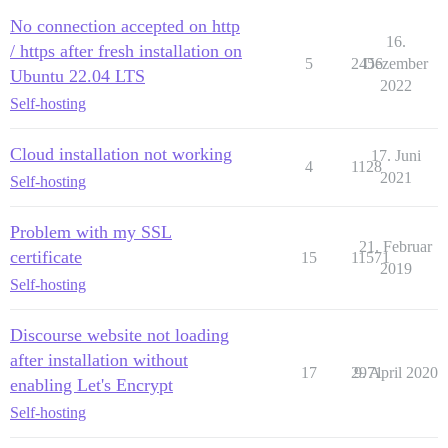
No connection accepted on http
16.
/ https after fresh installation on
5
2456
Dezember
Ubuntu 22.04 LTS
2022
Self-hosting
Cloud installation not working
17. Juni
4
1128
2021
Self-hosting
Problem with my SSL
21. Februar
certificate
15
11571
2019
Self-hosting
Discourse website not loading
after installation without
17
2971
9. April 2020
enabling Let's Encrypt
Self-hosting