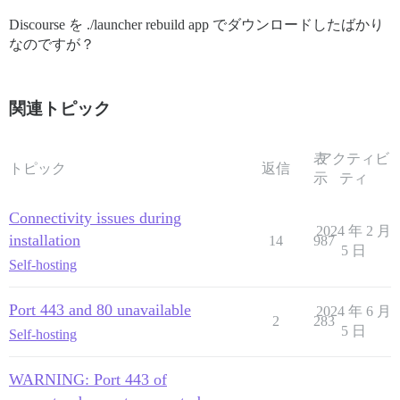
Discourse を ./launcher rebuild app でダウンロードしたばかり
なのですが？
関連トピック
表
アクティビ
トピック
返信
示
ティ
Connectivity issues during
2024 年 2 月
installation
14
987
5 日
Self-hosting
Port 443 and 80 unavailable
2024 年 6 月
2
283
5 日
Self-hosting
WARNING: Port 443 of