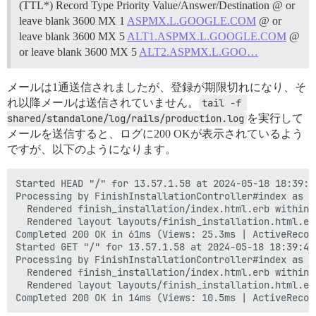
(TTL*) Record Type Priority Value/Answer/Destination @ or
leave blank 3600 MX 1
ASPMX.L.GOOGLE.COM
@ or
leave blank 3600 MX 5
ALT1.ASPMX.L.GOOGLE.COM
@
or leave blank 3600 MX 5
ALT2.ASPMX.L.GOO…
メールは1通送信されましたが、登録が期限切れになり、そ
れ以降メールは送信されていません。
tail -f 
shared/standalone/log/rails/production.log
を実行して
メールを送信すると、ログに200 OKが表示されているよう
ですが、以下のようになります。
Started HEAD "/" for 13.57.1.58 at 2024-05-18 18:39:43
Processing by FinishInstallationController#index as */
  Rendered finish_installation/index.html.erb within 
  Rendered layout layouts/finish_installation.html.er
Completed 200 OK in 61ms (Views: 25.3ms | ActiveRecor
Started GET "/" for 13.57.1.58 at 2024-05-18 18:39:43 
Processing by FinishInstallationController#index as */
  Rendered finish_installation/index.html.erb within 
  Rendered layout layouts/finish_installation.html.er