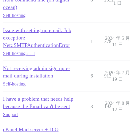
1 日
ocean)
Self-hosting
Issue with setting up email: Job
exception:
2024 年 5 月
1
378
Net::SMTPAuthenticationError
11 日
Self-hosting
email
Not receiving admin sign up e-
2020 年 7 月
mail during installation
6
913
19 日
Self-hosting
I have a problem that needs help
2024 年 8 月
because the Email can't be sent
3
192
12 日
Support
cPanel Mail server + D.O