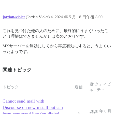
jordan-violet
(Jordan Violet)
4
2024 年 5 月 18 日午後 8:00
これを見つけた他の人のために、最終的にうまくいったこ
と（理解はできませんが）は次のとおりです。
MXサーバーを無効にしてから再度有効にすると、うまくい
ったようです。
関連トピック
表
アクティビ
トピック
返信
示
ティ
Cannot send mail with
Discourse on new install but can
2020 年 6 月
from command line (on digital
8
2352