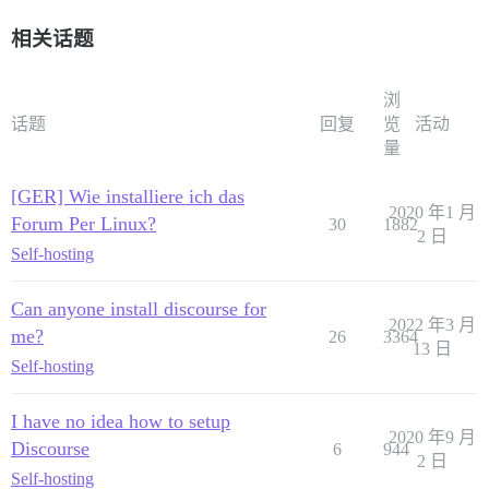
相关话题
浏
话题
回复
览
活动
量
[GER] Wie installiere ich das
2020 年1 月
Forum Per Linux?
30
1882
2 日
Self-hosting
Can anyone install discourse for
2022 年3 月
me?
26
3364
13 日
Self-hosting
I have no idea how to setup
2020 年9 月
Discourse
6
944
2 日
Self-hosting