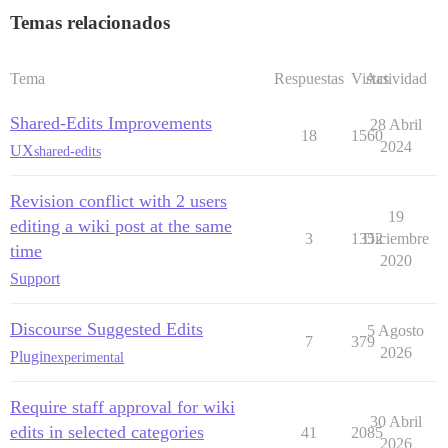
Temas relacionados
Tema
Respuestas
Vistas
Actividad
Shared-Edits Improvements
28 Abril
18
1560
2024
UX
shared-edits
Revision conflict with 2 users
19
editing a wiki post at the same
3
1352
Diciembre
time
2020
Support
Discourse Suggested Edits
5 Agosto
7
379
2026
Plugin
experimental
Require staff approval for wiki
30 Abril
edits in selected categories
41
2085
2026