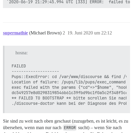
supermathie
(Michael Brown)
2
19. Juni 2020 um 22:12
hosna:
FAILED

--------------------

Pups::ExecError: cd /var/www/discourse && find /var
Location of failure: /pups/lib/pups/exec_command.rb
exec failed with the params {"cd"=>"$home", "hook"=
dc549257e8d02983198546b61c39fbd9bc1f0a5c2f348f5c6d2
** FAILED TO BOOTSTRAP ** bitte scrollen Sie nach o
Sie sind zu weit nach oben geschaut (zuzugeben, es ist leicht, es zu
übersehen, wenn man nur nach
ERROR
sucht) – wenn Sie nach