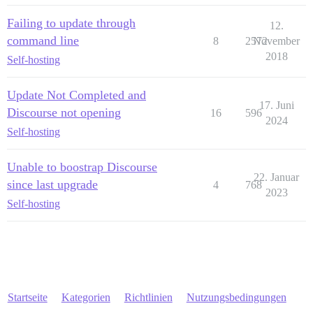
Failing to update through
12.
command line
8
2572
November
2018
Self-hosting
Update Not Completed and
17. Juni
Discourse not opening
16
596
2024
Self-hosting
Unable to boostrap Discourse
22. Januar
since last upgrade
4
768
2023
Self-hosting
Startseite
Kategorien
Richtlinien
Nutzungsbedingungen