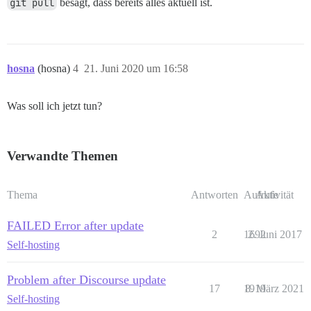
git pull
besagt, dass bereits alles aktuell ist.
hosna
(hosna)
4
21. Juni 2020 um 16:58
Was soll ich jetzt tun?
Verwandte Themen
Thema
Antworten
Aufrufe
Aktivität
FAILED Error after update
2
1692
2. Juni 2017
Self-hosting
Problem after Discourse update
17
1919
8. März 2021
Self-hosting