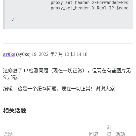
                proxy_set_header X-Forwarded-Proto 
  ## 必需。Discourse 不能使用纯 IP 地址运行。

                proxy_set_header X-Real-IP $remote_a
  DISCOURSE_HOSTNAME: 'zeronet.space'

  ## 如果您希望容器以与上面指定的相同主机名 (-h 选项) 启动
  ## (默认值为“$hostname-$config”)

  #DOCKER_USE_HOSTNAME: true

  ## TODO：将成为初始注册管理员和开发人员的逗号分隔的电子邮
  ## 示例：'user1@example.com,user2@example.com'

  DISCOURSE_DEVELOPER_EMAILS: 'contact@zeronet.space'

ay0ks
(ay0ks)
19
2022 年7 月 12 日 14:18
  ## TODO：用于验证新帐户和发送通知的 SMTP 邮件服务器

  # 需要 SMTP 地址、用户名和密码

这修复了 IP 检测问题（现在一切正常），但现在有些图片无
  # 警告：SMTP 密码中的字符 '#' 可能会导致问题！

法加载
  DISCOURSE_SMTP_ADDRESS: smtp.zeronet.space

  DISCOURSE_SMTP_PORT: 587

编辑：这是一个缓存问题，现在一切正常！谢谢大家！
  DISCOURSE_SMTP_USER_NAME: noreply@zeronet.space

  DISCOURSE_SMTP_PASSWORD: "xxxxxxx"

  DISCOURSE_SMTP_ENABLE_START_TLS: true

  DISCOURSE_SMTP_AUTHENTICATION: login

相关话题
  DISCOURSE_SMTP_OPENSSL_VERIFY_MODE: none

  DISCOURSE_NOTIFICATION_EMAIL: "noreply@zeronet.space
  #DISCOURSE_SMTP_DOMAIN: "zeronet.space"

浏
  ## 如果您添加了 Lets Encrypt 模板，请取消注释下方以获取免
话题
回复
览
活动