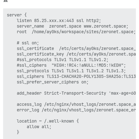
server {

	listen 85.25.xxx.xx:443 ssl http2;

	server_name  zeronet.space www.zeronet.space;

	root  /home/ay0ks/workspace/sites/zeronet.space;

	# ssl on;

	ssl_certificate  /etc/certs/ay0ks/zeronet.space_1655753906.crt;

	ssl_certificate_key /etc/certs/ay0ks/zeronet.space_1655753906.key;

	#ssl_protocols TLSv1 TLSv1.1 TLSv1.2;

	#ssl_ciphers  "HIGH:!RC4:!aNULL:!MD5:!kEDH";

	ssl_protocols TLSv1 TLSv1.1 TLSv1.2 TLSv1.3;

	ssl_ciphers TLS13-CHACHA20-POLY1305-SHA256:TLS13-AES-128-GCM-SHA256:TLS13-AES-256-GCM-SHA384:ECDHE:!COMPLEMENTOFDEFAULT;

	ssl_prefer_server_ciphers on;

	add_header Strict-Transport-Security 'max-age=604800';

	access_log /etc/nginx/vhost_logs/zeronet.space_access;

	error_log /etc/nginx/vhost_logs/zeronet.space_error;

	location ~ /.well-known {

		allow all;

	}
