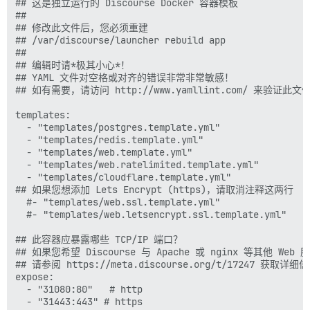
## 这是独立运行的 Discourse Docker 容器模板

##

## 修改此文件后，您必须重建

## /var/discourse/launcher rebuild app

##

## 编辑时请*极其小心*！

## YAML 文件对空格或对齐的错误非常非常敏感！

## 如有需要，请访问 http://www.yamllint.com/ 来验证此文件
templates:

  - "templates/postgres.template.yml"

  - "templates/redis.template.yml"

  - "templates/web.template.yml"

  - "templates/web.ratelimited.template.yml"

  - "templates/cloudflare.template.yml"

## 如果您想添加 Lets Encrypt (https)，请取消注释这两行

  #- "templates/web.ssl.template.yml"

  #- "templates/web.letsencrypt.ssl.template.yml"

## 此容器应暴露哪些 TCP/IP 端口？

## 如果您希望 Discourse 与 Apache 或 nginx 等其他 Web
## 请参阅 https://meta.discourse.org/t/17247 获取详细信
expose:

  - "31080:80"   # http

  - "31443:443" # https
