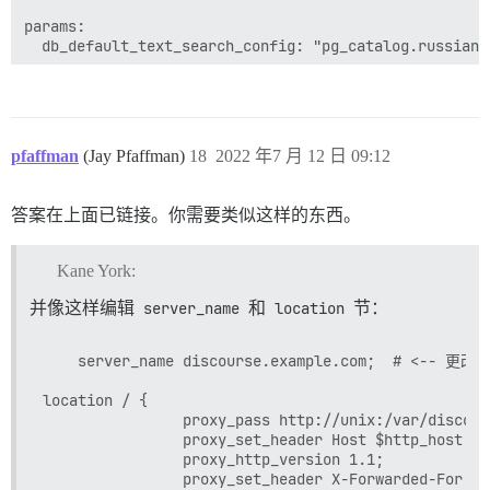
params:

  db_default_text_search_config: "pg_catalog.russian"

  ## 将 db_shared_buffers 设置为总内存的最多 25%。

  ## 将由 bootstrap 根据检测到的 RAM 自动设置，或者您可以
  db_shared_buffers: "4096MB"

pfaffman
(Jay Pfaffman)
18
2022 年7 月 12 日 09:12
  ## 可以提高排序性能，但会增加每个连接的内存使用量

  #db_work_mem: "40MB"

答案在上面已链接。你需要类似这样的东西。
  ## 此容器应使用哪个 Git 版本？ (默认：tests-passed)

  #version: tests-passed

Kane York:
env:

  LC_ALL: ru_RU.UTF-8

并像这样编辑
server_name
和
location
节：
  LANG: ru_RU.UTF-8

  LANGUAGE: ru_RU.UTF-8

    server_name discourse.example.com;  # <-- 更改此
  DISCOURSE_DEFAULT_LOCALE: ru

location / {

  ## 支持多少并发 Web 请求？取决于内存和 CPU 核心。

                proxy_pass http://unix:/var/discour
  ## 将由 bootstrap 根据检测到的 CPU 自动设置，或者您可以
                proxy_set_header Host $http_host;

  UNICORN_WORKERS: 8

                proxy_http_version 1.1;

                proxy_set_header X-Forwarded-For $p
  ## TODO：此 Discourse 实例将响应的域名
