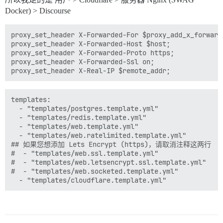
Docker) > Discourse
proxy_set_header X-Forwarded-For $proxy_add_x_forwarde
proxy_set_header X-Forwarded-Host $host;

proxy_set_header X-Forwarded-Proto https;

proxy_set_header X-Forwarded-Ssl on;

templates:

  - "templates/postgres.template.yml"

  - "templates/redis.template.yml"

  - "templates/web.template.yml"

  - "templates/web.ratelimited.template.yml"

## 如果您想添加 Lets Encrypt (https)，请取消注释这两行

#  - "templates/web.ssl.template.yml"

#  - "templates/web.letsencrypt.ssl.template.yml"

#  - "templates/web.socketed.template.yml"
