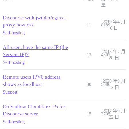
  #LETSENCRYPT_ACCOUNT_EMAIL: me@example.com

量
  ## 此 Discourse 实例的 HTTP 或 HTTPS CDN 地址 (配置为
Discourse with jwilder/nginx-
  ## 请参阅 https://meta.discourse.org/t/14857 获取详
2019 年4 月
  #DISCOURSE_CDN_URL: https://discourse-cdn.example.co
proxy howtos?
11
8189
6 日
Self-hosting
  ## 用于 IP 地址查找的 maxmind 地理位置 IP 地址密钥

  ## 请参阅 https://meta.discourse.org/t/-/137387/2
  #DISCOURSE_MAXMIND_LICENSE_KEY: 1234567890123456

All users have the same IP (the
2018 年7 月
Servers IP)?
13
4305
## Docker 容器是无状态的；所有数据都存储在 /shared 中

28 日
volumes:

Self-hosting
  - volume:

      host: /var/discourse/shared/standalone

      guest: /shared

Remote users IPV6 address
  - volume:

2020 年9 月
shows as localhost
30
5086
      host: /var/discourse/shared/standalone/log/var-l
13 日
      guest: /var/log

Support
## 插件在此处

Only allow Cloudflare IPs for
## 请参阅 https://meta.discourse.org/t/19157 获取详细信
2017 年9 月
hooks:

Discourse server
15
3795
  after_code:

22 日
Self-hosting
    - exec:

        cd: $home/plugins
