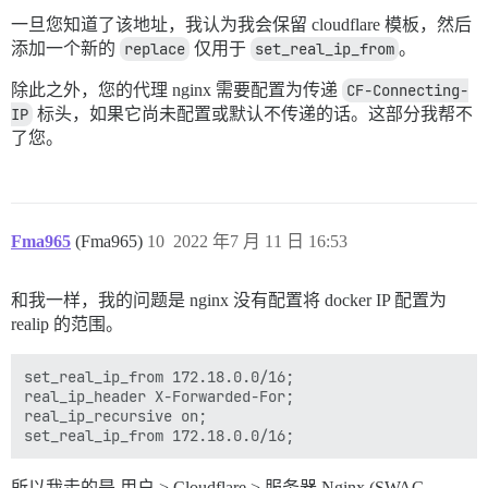
		# proxy_cache_use_stale updating http_502 http_504;

一旦您知道了该地址，我认为我会保留 cloudflare 模板，然后
		limit_conn lone 100;

添加一个新的
replace
仅用于
set_real_ip_from
。
		# limit_req zone=ltwo burst=10;

除此之外，您的代理 nginx 需要配置为传递
CF-Connecting-
		client_body_buffer_size    128k;

IP
标头，如果它尚未配置或默认不传递的话。这部分我帮不
		client_max_body_size       1024m;

		proxy_connect_timeout      180;

了您。
		proxy_send_timeout         180;

		proxy_read_timeout         180;

		send_timeout               180;

		proxy_buffer_size          4k;

Fma965
(Fma965)
10
2022 年7 月 11 日 16:53
		proxy_buffers              8 32k;

		proxy_busy_buffers_size    68k;

		proxy_temp_file_write_size 10m;

和我一样，我的问题是 nginx 没有配置将 docker IP 配置为
	}

realip 的范围。
	# error_page  404              /404.html;

	# error_page   500 502 503 504  /50x.html;

set_real_ip_from 172.18.0.0/16;

real_ip_header X-Forwarded-For;

real_ip_recursive on;

所以我走的是 用户 > Cloudflare > 服务器 Nginx (SWAG