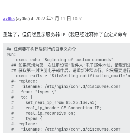
ay0ks
(ay0ks)
4
2022 年7 月 11 日 10:51
重建了，但仍然显示服务器 IP（我已经注释掉了自定义命令
## 任何要在构建后运行的自定义命令

run:

  - exec: echo "Beginning of custom commands"

  ## 如果您想为第一次注册设置“发件人”电子邮件地址，请取消注
  ## 获取第一封注册电子邮件后，请重新注释该行。它只需要运行一
  - exec: rails r "SiteSetting.notification_email='no
  #- replace:

  #   filename: /etc/nginx/conf.d/discourse.conf

  #   from: "types {"

  #   to: |

  #     set_real_ip_from 85.25.134.45;

  #     real_ip_header CF-Connection-IP;

  #     real_ip_recursive on;

  #     types {

  #- replace:

  #   filename: /etc/nginx/conf.d/discourse.conf
