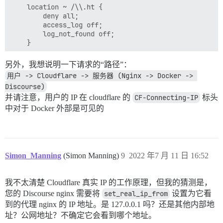
	location ~ /\\.ht {

		deny all;

		access_log off;

		log_not_found off;

	}

	location / {

另外，我想说明一下请求的“路径”：
		root /home/ay0ks/workspace/sites/zeronet.space;

用户 -> Cloudflare -> 服务器 (Nginx -> Docker -> 
		proxy_pass http://85.25.xxx.xx:31080; # Discourse is deployed on ports 31080/31443

Discourse)
		proxy_redirect     off;

		proxy_force_ranges on;

并请注意，用户的 IP 在 cloudflare 的
CF-Connecting-IP
标头
		proxy_set_header   Host $host;

中对于 Docker 外部是可见的
		proxy_set_header   X-Real-IP $remote_addr;

		proxy_set_header   X-Forwarded-For $proxy_add_x_forwarded_for;

		proxy_set_header   X-Forwarded-Proto $scheme;

		proxy_set_header   HTTPS $scheme;

Simon_Manning
(Simon Manning)
9
2022 年7 月 11 日 16:52
		proxy_cache off;

		proxy_cache_key "$request_method|$http_if_modified_since|$http_if_none_match|$host|$request_uri";

		#access_log /etc/nginx/vhost_logs//home/ay0ks/workspace/sites/zeronet.space;

我不太清楚 Cloudflare 真实 IP 的工作原理，但我的猜测是，
您的 Discourse nginx 需要将
set_real_ip_from
设置为它看
		proxy_cache_valid 3s;

		proxy_cache_min_uses 2;

到的代理 nginx 的 IP 地址。是 127.0.0.1 吗？还是其他内部地
		# proxy_cache_lock on;

址？公网地址？不确定它会看到哪个地址。
		# proxy_cache_use_stale error timeout;
