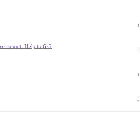
1
se cannot. Help to fix?
1
1
1