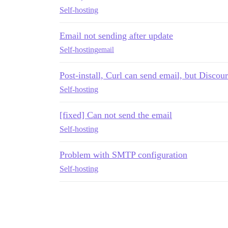
Self-hosting
Email not sending after update
Self-hosting
email
Post-install, Curl can send email, but Discour
Self-hosting
[fixed] Can not send the email
Self-hosting
Problem with SMTP configuration
Self-hosting