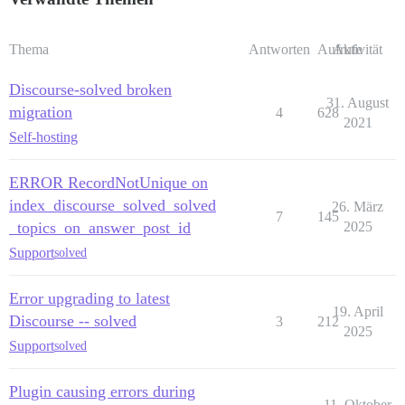
Thema
Antworten
Aufrufe
Aktivität
Discourse-solved broken
31. August
migration
4
628
2021
Self-hosting
ERROR RecordNotUnique on
index_discourse_solved_solved
26. März
7
145
_topics_on_answer_post_id
2025
Support
solved
Error upgrading to latest
19. April
Discourse -- solved
3
212
2025
Support
solved
Plugin causing errors during
11. Oktober