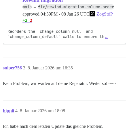
Rewind migration
main
fix/rewind-migration-column-order
←
approved
04:39PM - 08 Jan 26 UTC
ZogStriP
+2
-2
Reorders the `change_column_null` and 
`change_column_default` calls to ensure th
…
sniper756
3
8. Januar 2026 um 16:35
Kein Problem, wir warten auf deine Reparatur. Weiter so! ~~~
hipp0
4
8. Januar 2026 um 18:08
Ich habe nach dem letzten Update das gleiche Problem.