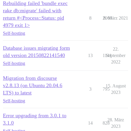
Rebuilding failed 'bundle exec
rake db:migrate' failed with
return #<Process::Status: pid
8
2069
8. März 2021
4979 exit 1>
Self-hosting
Database issues migrating form
22.
old version 20150822141540
13
1141
September
2022
Self-hosting
Migration from discourse
v2.8.13 (on Ubuntu 20.04.6
15. August
3
795
LTS) to latest
2023
Self-hosting
Error upgrading from 3.0.1 to
28. März
3.1.0
14
828
2023
Self-hosting