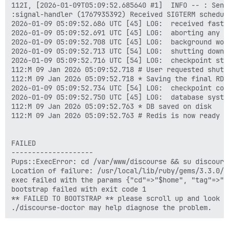
112I, [2026-01-09T05:09:52.685640 #1]  INFO -- : Send
:signal-handler (1767935392) Received SIGTERM scheduli
2026-01-09 05:09:52.686 UTC [45] LOG:  received fast s
2026-01-09 05:09:52.691 UTC [45] LOG:  aborting any ac
2026-01-09 05:09:52.708 UTC [45] LOG:  background wor
2026-01-09 05:09:52.713 UTC [54] LOG:  shutting down

2026-01-09 05:09:52.716 UTC [54] LOG:  checkpoint sta
112:M 09 Jan 2026 05:09:52.718 # User requested shutdo
112:M 09 Jan 2026 05:09:52.718 * Saving the final RDB
2026-01-09 05:09:52.734 UTC [54] LOG:  checkpoint com
2026-01-09 05:09:52.750 UTC [45] LOG:  database system
112:M 09 Jan 2026 05:09:52.763 * DB saved on disk

112:M 09 Jan 2026 05:09:52.763 # Redis is now ready to
FAILED

--------------------

Pups::ExecError: cd /var/www/discourse && su discours
Location of failure: /usr/local/lib/ruby/gems/3.3.0/g
exec failed with the params {"cd"=>"$home", "tag"=>"m
bootstrap failed with exit code 1

** FAILED TO BOOTSTRAP ** please scroll up and look f