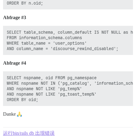
Abfrage
#3
SELECT table_schema, column_default IS NOT NULL as has
FROM information_schema.columns

WHERE table_name = 'user_options'

Abfrage
#4
SELECT nspname, oid FROM pg_namespace

WHERE nspname NOT IN ('pg_catalog', 'information_sche
AND nspname NOT LIKE 'pg_temp%'

AND nspname NOT LIKE 'pg_toast_temp%'

Danke
运行bin/rails db 出现错误