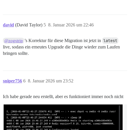
david
(David Taylor)
5
8. Januar 2026 um 22:46
’s Korrektur für diese Migration ist jetzt in
latest
@zogstrip
live, sodass ein erneutes Upgrade die Dinge wieder zum Laufen
bringen sollte.
sniper756
6
8. Januar 2026 um 23:52
Ich habe gerade neu erstellt, aber es funktioniert immer noch nicht