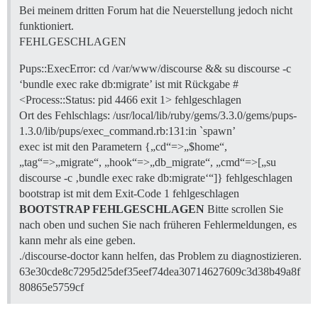
Bei meinem dritten Forum hat die Neuerstellung jedoch nicht
funktioniert.
FEHLGESCHLAGEN
Pups::ExecError: cd /var/www/discourse && su discourse -c
‘bundle exec rake db:migrate’ ist mit Rückgabe #
<Process::Status: pid 4466 exit 1> fehlgeschlagen
Ort des Fehlschlags: /usr/local/lib/ruby/gems/3.3.0/gems/pups-
1.3.0/lib/pups/exec_command.rb:131:in `spawn’
exec ist mit den Parametern {„cd“=>„$home“,
„tag“=>„migrate“, „hook“=>„db_migrate“, „cmd“=>[„su
discourse -c ‚bundle exec rake db:migrate‘“]} fehlgeschlagen
bootstrap ist mit dem Exit-Code 1 fehlgeschlagen
BOOTSTRAP FEHLGESCHLAGEN
Bitte scrollen Sie
nach oben und suchen Sie nach früheren Fehlermeldungen, es
kann mehr als eine geben.
./discourse-doctor kann helfen, das Problem zu diagnostizieren.
63e30cde8c7295d25def35eef74dea30714627609c3d38b49a8f
80865e5759cf