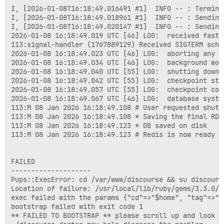
I, [2026-01-08T16:18:49.016491 #1]  INFO -- : Termina
I, [2026-01-08T16:18:49.018961 #1]  INFO -- : Sending
I, [2026-01-08T16:18:49.020147 #1]  INFO -- : Sending
2026-01-08 16:18:49.019 UTC [46] LOG:  received fast s
113:signal-handler (1767889129) Received SIGTERM sched
2026-01-08 16:18:49.023 UTC [46] LOG:  aborting any ac
2026-01-08 16:18:49.034 UTC [46] LOG:  background wor
2026-01-08 16:18:49.040 UTC [55] LOG:  shutting down

2026-01-08 16:18:49.042 UTC [55] LOG:  checkpoint sta
2026-01-08 16:18:49.057 UTC [55] LOG:  checkpoint com
2026-01-08 16:18:49.067 UTC [46] LOG:  database system
113:M 08 Jan 2026 16:18:49.108 # User requested shutdo
113:M 08 Jan 2026 16:18:49.108 * Saving the final RDB
113:M 08 Jan 2026 16:18:49.123 * DB saved on disk

113:M 08 Jan 2026 16:18:49.123 # Redis is now ready to
FAILED

--------------------

Pups::ExecError: cd /var/www/discourse && su discours
Location of failure: /usr/local/lib/ruby/gems/3.3.0/g
exec failed with the params {"cd"=>"$home", "tag"=>"m
bootstrap failed with exit code 1

** FAILED TO BOOTSTRAP ** please scroll up and look f