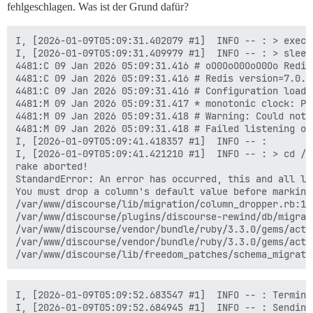
fehlgeschlagen. Was ist der Grund dafür?
I, [2026-01-09T05:09:31.402079 #1]  INFO -- : > exec 
I, [2026-01-09T05:09:31.409979 #1]  INFO -- : > sleep 
4481:C 09 Jan 2026 05:09:31.416 # oO0OoO0OoO0Oo Redis
4481:C 09 Jan 2026 05:09:31.416 # Redis version=7.0.1
4481:C 09 Jan 2026 05:09:31.416 # Configuration loaded
4481:M 09 Jan 2026 05:09:31.417 * monotonic clock: POS
4481:M 09 Jan 2026 05:09:31.418 # Warning: Could not 
4481:M 09 Jan 2026 05:09:31.418 # Failed listening on
I, [2026-01-09T05:09:41.418357 #1]  INFO -- : 

I, [2026-01-09T05:09:41.421210 #1]  INFO -- : > cd /v
rake aborted!

StandardError: An error has occurred, this and all la
You must drop a column's default value before marking 
/var/www/discourse/lib/migration/column_dropper.rb:15
/var/www/discourse/plugins/discourse-rewind/db/migrat
/var/www/discourse/vendor/bundle/ruby/3.3.0/gems/acti
/var/www/discourse/vendor/bundle/ruby/3.3.0/gems/acti
I, [2026-01-09T05:09:52.683547 #1]  INFO -- : Termina
I, [2026-01-09T05:09:52.684945 #1]  INFO -- : Sending