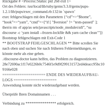
Rückgabe # <Process::Status: pid 268 exit 1>
Ort des Fehlers: /usr/local/lib/ruby/gems/3.3.0/gems/pups-
1.2.1/lib/pups/exec_command.rb:132:in `spawn’
exec fehlgeschlagen mit den Parametern {“cd”=>“$home”,
“hook”=>“yarn”, “cmd”=>[“if [ "$version" != "tests-passed" ];
then\n rm -rf app/as sets/javascripts/node_modules\nfi”, “su
discourse -c ‘yarn install --frozen-lockfile && yarn cache clean’”]}
Bootstrap fehlgeschlagen mit Exit-Code 1
** BOOTSTRAP FEHLGESCHLAGEN ** Bitte scrollen Sie
nach oben und suchen Sie nach früheren Fehlermeldungen, es
könnte mehr als eine geben.
./discourse-doctor kann helfen, das Problem zu diagnostizieren.
28e72690ac1f17e0226b0c7546f1e9d9f299131572ed4deacc95bc10
9166e028
==================== ENDE DES WIEDERAUFBAU-
LOGS ====================
Anwendung konnte nicht wiederaufgebaut werden.
Überprüfe Ihren Domainnamen . . .
Verbindung zu **************** erfolgreich.