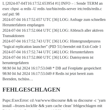
I, [2024-07-04T16:17:52.653954
#1
] INFO – : Sende TERM an
exec chpst -u redis -U redis /usr/bin/redis-server /etc/redis/redis.c
onf pid: 98
2024-07-04 16:17:52.657 UTC [36] LOG: Anfrage zum schnellen
Herunterfahren empfangen
2024-07-04 16:17:52.664 UTC [36] LOG: Abbruch aller aktiven
Transaktionen
2024-07-04 16:17:52.743 UTC [36] LOG: Hintergrundprozess
“logical replication launcher” (PID 51) beendet mit Exit-Code 1
2024-07-04 16:17:52.744 UTC [46] LOG: Herunterfahren
2024-07-04 16:17:52.860 UTC [36] LOG: Dateisystem ist
heruntergefahren
98:M 04 Jul 2024 16:17:53.048 * DB auf Festplatte gespeichert
98:M 04 Jul 2024 16:17:53.049 # Redis ist jetzt bereit zum
Beenden, tschüss…
FEHLGESCHLAGEN
Pups::ExecError: cd /var/www/discourse && su discourse -c ‘yarn
install --frozen-lockfile && yarn cache clean’ fehlgeschlagen mit