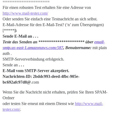
====================
Für einen robusten Test erhalten Sie eine Adresse von
http://www.mail-tester.com/
Oder senden Sie einfach eine Testnachricht an sich selbst.
E-Mail-Adresse für den E-Mail-Test? (‘n’ zum Überspringen)
[*****
]:
Sende E-Mail an
. . .
Teste das Senden an ********************** über
email-
smtp.us-east-1.amazonaws.com:587
, Benutzername:
mit plain
auth .
SMTP-Serververbindung erfolgreich.
Sende an
. . .
E-Mail vom SMTP-Server akzeptiert.
Nachrichten-ID: 2bddc993-deed-4fbc-905e-
bc692afc97d8@
.com
Wenn Sie die Nachricht nicht erhalten, prüfen Sie Ihren SPAM-
Ordner
oder testen Sie erneut mit einem Dienst wie
http://www.mail-
tester.com/
.