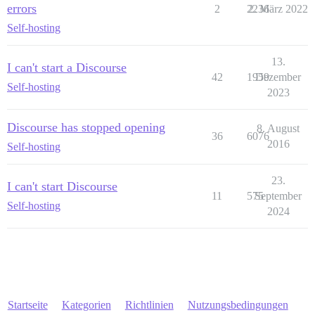
errors
2
2236
2. März 2022
Self-hosting
13.
I can't start a Discourse
42
1959
Dezember
Self-hosting
2023
Discourse has stopped opening
8. August
36
6076
2016
Self-hosting
23.
I can't start Discourse
11
575
September
Self-hosting
2024
Startseite
Kategorien
Richtlinien
Nutzungsbedingungen