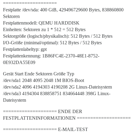
====================
Festplatte /dev/sda: 400 GiB, 429496729600 Bytes, 838860800
Sektoren
Festplattenmodell: QEMU HARDDISK
Einheiten: Sektoren zu 1 * 512 = 512 Bytes
Sektorgröße (logisch/physikalisch): 512 Bytes / 512 Bytes
I/O-Größe (minimal/optimal): 512 Bytes / 512 Bytes
Festplattenlabeltyp: gpt
Festplattenkennung: 1B86FC4E-2370-48E1-8752-
0E932DA55E09
Gerät Start Ende Sektoren Größe Typ
/dev/sda1 2048 4095 2048 1M BIOS-Boot
/dev/sda2 4096 4194303 4190208 2G Linux-Dateisystem
/dev/sda3 4194304 838858751 834664448 398G Linux-
Dateisystem
==================== ENDE DER
FESTPLATTENINFORMATIONEN ====================
==================== E-MAIL-TEST