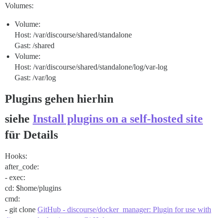
Volumes:
Volume:
Host: /var/discourse/shared/standalone
Gast: /shared
Volume:
Host: /var/discourse/shared/standalone/log/var-log
Gast: /var/log
Plugins gehen hierhin
siehe
Install plugins on a self-hosted site
für Details
Hooks:
after_code:
- exec:
cd: $home/plugins
cmd:
- git clone
GitHub - discourse/docker_manager: Plugin for use with