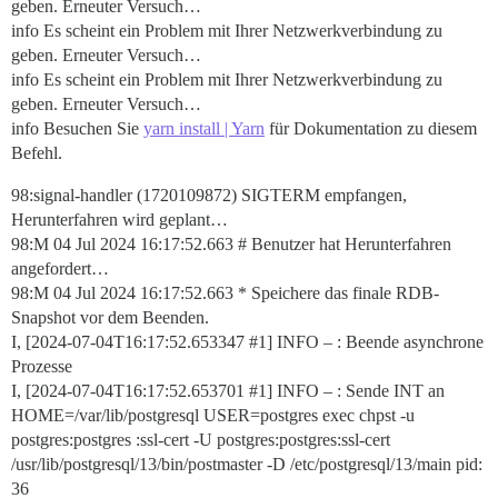
geben. Erneuter Versuch…
info Es scheint ein Problem mit Ihrer Netzwerkverbindung zu
geben. Erneuter Versuch…
info Es scheint ein Problem mit Ihrer Netzwerkverbindung zu
geben. Erneuter Versuch…
info Besuchen Sie
yarn install | Yarn
für Dokumentation zu diesem
Befehl.
98:signal-handler (1720109872) SIGTERM empfangen,
Herunterfahren wird geplant…
98:M 04 Jul 2024 16:17:52.663 # Benutzer hat Herunterfahren
angefordert…
98:M 04 Jul 2024 16:17:52.663 * Speichere das finale RDB-
Snapshot vor dem Beenden.
I, [2024-07-04T16:17:52.653347
#1
] INFO – : Beende asynchrone
Prozesse
I, [2024-07-04T16:17:52.653701
#1
] INFO – : Sende INT an
HOME=/var/lib/postgresql USER=postgres exec chpst -u
postgres:postgres :ssl-cert -U postgres:postgres:ssl-cert
/usr/lib/postgresql/13/bin/postmaster -D /etc/postgresql/13/main pid:
36