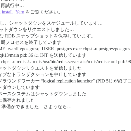
。再試行中…
 install | Yarn
をご覧ください。
SIGTERM を受信し、シャットダウンをスケジュールしています…
 ユーザーがシャットダウンをリクエストしました…
 終了前に最終的な RDB スナップショットを保存しています。
 : 非同期プロセスを終了しています
=/var/lib/postgresql USER=postgres exec chpst -u postgres:postgres :ss
/postgresql/13/main pid: 36 に INT を送信しています
c chpst -u redis -U redis /usr/bin/redis-server /etc/redis/redis.
] LOG: 高速シャットダウンリクエストを受信しました
] LOG: アクティブなトランザクションを中止しています
 バックグラウンドワーカー “logical replication launcher” (PID 5
G: シャットダウンしています
] LOG: データベースシステムはシャットダウンしました
はディスクに保存されました
edis は現在終了準備ができました、さようなら…