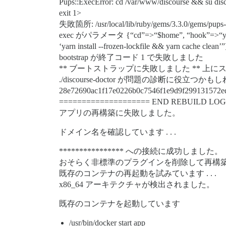
Pups::ExecError: cd /var/www/discourse && su d
exit 1>
失敗箇所: /usr/local/lib/ruby/gems/3.3.0/gems/pups-
exec がパラメータ {“cd”=>“$home”, “hook”=>“yarn”, “cmd
‘yarn install --frozen-lockfile && yarn cache
bootstrap が終了コード 1 で失敗しました
** ブートストラップに失敗しました ** 
./discourse-doctor が問題の診断に役立つか
28e72690ac1f17e0226b0c7546f1e9d9f299131572e
==================== END REBUILD LOG
アプリの再構築に失敗しました。
ドメイン名を確認しています . . .
**************** への接続に成功しました。
おそらく非標準のプラグインを削除して再構
既存のコンテナの再起動を試みています . . .
x86_64 アーキテクチャが検出されました。
既存のコンテナを起動しています
/usr/bin/docker start app