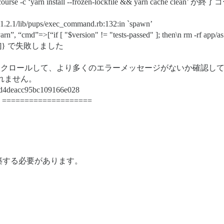
iscourse -c ‘yarn install --frozen-lockfile && yarn cache clea
1.2.1/lib/pups/exec_command.rb:132:in `spawn’
”=>[“if [ "$version" != "tests-passed" ]; then\n rm -rf app/as set
 clean’”]} で失敗しました
上にスクロールして、より多くのエラーメッセージがないか確認し
もしれません。
d4deacc95bc109166e028
 ====================
築する必要があります。