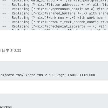
 4 日午後 2:33
com/date-fns/-/date-fns-2.30.0.tgz: ESOCKETTIMEDOUT
再試行中...