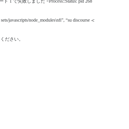
n’ が終了コード 1 で失敗しました <Process::Status: pid 268
s/javascripts/node_modules\nfi”, “su discourse -c
てください。