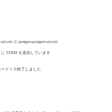
l-cert -U postgres:postgres:ssl-cert
c onf pid: 98 に TERM を送信しています
1) が終了コード 1 で終了しました