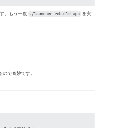
ます。もう一度
./launcher rebuild app
を実
ているので奇妙です。