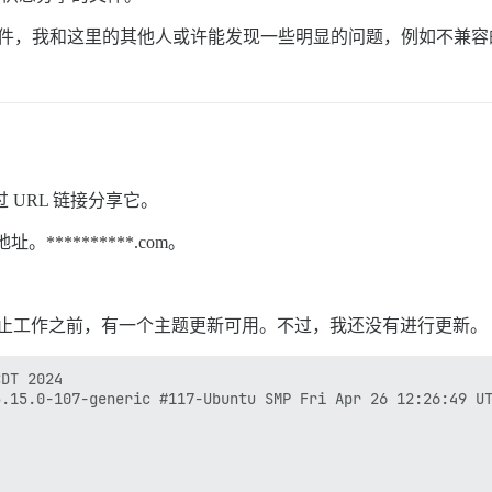
件，我和这里的其他人或许能发现一些明显的问题，例如不兼容
通过 URL 链接分享它。
*********.com。
se 停止工作之前，有一个主题更新可用。不过，我还没有进行更新。
TATEMENT:  CREATE DATABASE discourse;
createdb: error: database creation failed: ERROR:  database "discourse" already exists
2024-07-04 16:11:48.966 UTC [58] postgres@discourse ERROR:  role "discourse" already exists
2024-07-04 16:11:48.966 UTC [58] postgres@discourse STATEMENT:  create user discourse;
ERROR:  role "discourse" already exists
NOTICE:  extension "hstore" already exists, skipping
NOTICE:  extension "pg_trgm" already exists, skipping
NOTICE:  extension "vector" already exists, skipping
NOTICE:  extension "hstore" already exists, skipping
NOTICE:  extension "pg_trgm" already exists, skipping
NOTICE:  extension "vector" already exists, skipping
I, [2024-07-04T16:11:50.853046 #1]  INFO -- : GRANT
ALTER SCHEMA
CREATE EXTENSION
CREATE EXTENSION
CREATE EXTENSION
CREATE EXTENSION
CREATE EXTENSION
CREATE EXTENSION
UPDATE 0

I, [2024-07-04T16:11:50.853484 #1]  INFO -- : > echo postgres installed!
I, [2024-07-04T16:11:50.858311 #1]  INFO -- : postgres installed!

I, [2024-07-04T16:11:50.924492 #1]  INFO -- : File > /etc/service/redis/run  chmod: +x  chown:
I, [2024-07-04T16:11:50.934768 #1]  INFO -- : File > /etc/service/redis/log/run  chmod: +x  chown:
I, [2024-07-04T16:11:50.944045 #1]  INFO -- : File > /etc/runit/3.d/10-redis  chmod: +x  chown:
I, [2024-07-04T16:11:50.945335 #1]  INFO -- : Replacing daemonize yes with  in /etc/redis/redis.conf
I, [2024-07-04T16:11:50.946689 #1]  INFO -- : Replacing (?-mix:^pidfile.*$) with  in /etc/redis/redis.conf
I, [2024-07-04T16:11:50.947567 #1]  I