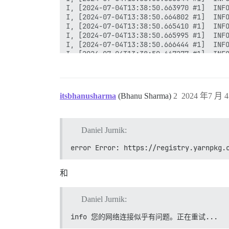
itsbhanusharma
(Bhanu Sharma)
2
2024 年7 月 4
Daniel Jurnik:
error Error: https://registry.yarnpkg.
和
Daniel Jurnik:
info 您的网络连接似乎有问题。正在重试...