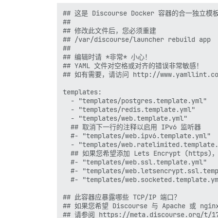
## 这是 Discourse Docker 容器的合一独立模板
##

## 修改此文件后，您必须重建

## /var/discourse/launcher rebuild app

##

## 编辑时请 *非常* 小心！

## YAML 文件对空格或对齐的错误非常敏感！

## 如有需要，请访问 http://www.yamllint.c
templates:

  - "templates/postgres.template.yml"

  - "templates/redis.template.yml"

  - "templates/web.template.yml"

  ## 取消下一行的注释以启用 IPv6 监听器

  #- "templates/web.ipv6.template.yml"

  - "templates/web.ratelimited.template.
  ## 如果您希望添加 Lets Encrypt (http
  #- "templates/web.ssl.template.yml"

  #- "templates/web.letsencrypt.ssl.temp
  #- "templates/web.socketed.template.ym
## 此容器应暴露哪些 TCP/IP 端口？

## 如果您希望 Discourse 与 Apache 或 ng
## 请参阅 https://meta.discourse.org/t