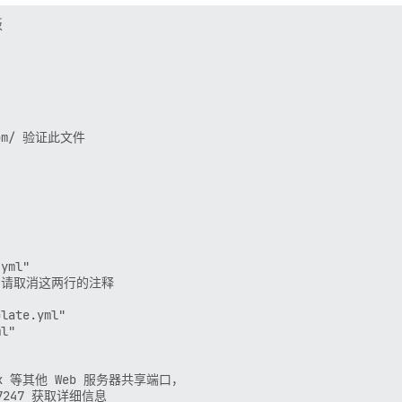


om/ 验证此文件

yml"

s)，请取消这两行的注释

late.yml"

l"

inx 等其他 Web 服务器共享端口，

/17247 获取详细信息
