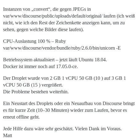
Instanzen von „convert“, die gegen JPEGs in
var/www/discourse/public/uploads/default/original/ laufen (ich weiß
nicht, wie ich den Rest der Zeichenkette anzeigen kann, um zu
sehen, gegen welche Bilder diese laufen).
CPU-Auslastung 100 % – Ruby
var/www/discourse/vendor/bundle/ruby/2.6.0/bin/unicorn -E
Betriebssystem aktualisiert – jetzt läuft Ubuntu 18.04.
Docker ist immer noch auf 17.05.0-ce.
Der Droplet wurde von 2 GB 1 vCPU 50 GB (10
) auf 3 GB 1
vCPU 50 GB (15
) vergrößert.
Die Probleme bestehen weiterhin.
Ein Neustart des Droplets oder ein Neuaufbau von Discourse bringt
es für kurze Zeit (10–30 Minuten) wieder zum Laufen, bevor es
erneut offline geht.
Jede Hilfe dazu wäre sehr geschätzt. Vielen Dank im Voraus.
Matt