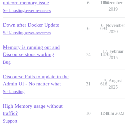
unicorn memory issue
6
1116
Dezember
2019
Self-hosting
server-resources
Down after Docker Update
6. November
6
693
2020
Self-hosting
server-resources
Memory is running out and
17. Februar
Discourse stops working
74
14702
2015
Bug
Discourse Fails to update in the
5. August
Admin UI - No matter what
31
616
2025
Self-hosting
High Memory usage without
traffic?
10
1241
1. Juni 2022
Support