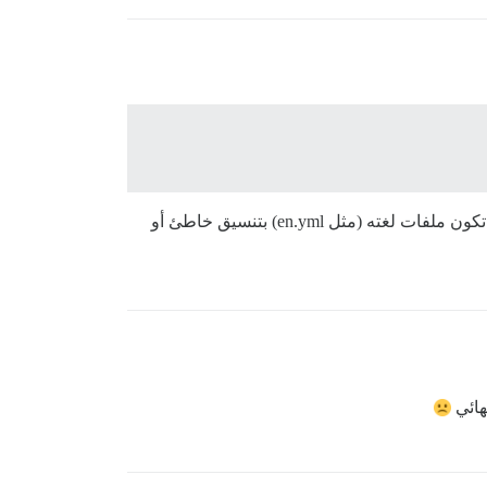
يبدو أن السبب هو أن السمة/المكون تالف أو يفتقر إلى ملفات الترجمة، إذا قمت مؤخرًا بتثبيت أو تحديث سمة/ملحق، فربما تكون ملفات لغته (مثل en.yml) بتنسيق خاطئ أو
هائي