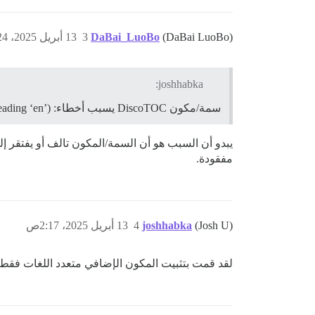
(DaBai LuoBo)
DaBai_LuoBo
3
13 أبريل 2025، 1:24ص
joshhabka:
سمة/مكون DiscoTOC يسبب أخطاء: TypeError: Cannot read properties of null (reading ‘en’)
مفقودة.
(Josh U)
joshhabka
4
13 أبريل 2025، 2:17ص
لقد قمت بتثبيت المكون الإضافي متعدد اللغات فقط، ثم 