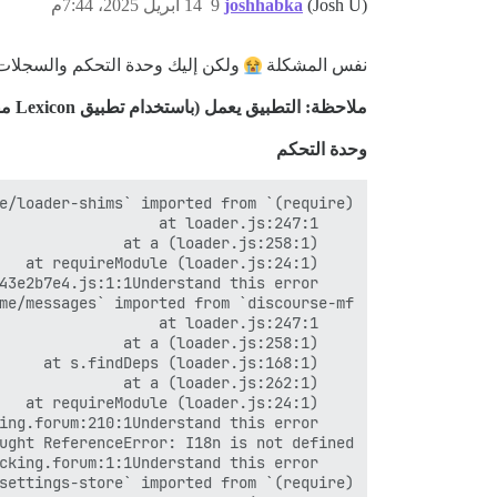
(Josh U)
joshhabka
9
14 أبريل 2025، 7:44م
نفس المشكلة
ولكن إليك وحدة التحكم والسجلات
ملاحظة: التطبيق يعمل (باستخدام تطبيق Lexicon مفتوح المصدر - وكل شيء يعمل هناك بشكل جيد)
وحدة التحكم